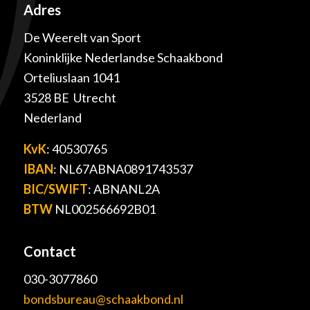
Adres
De Weerelt van Sport
Koninklijke Nederlandse Schaakbond
Orteliuslaan 1041
3528 BE Utrecht
Nederland
KvK
: 40530765
IBAN
: NL67ABNA0891743537
BIC/SWIFT
: ABNANL2A
BTW
NL002566692B01
Contact
030-3077860
bondsbureau@schaakbond.nl