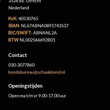
3528 BE Utrecht
Nederland
KvK
: 40530765
IBAN
: NL67ABNA0891743537
BIC/SWIFT
: ABNANL2A
BTW
NL002566692B01
Contact
030-3077860
bondsbureau@schaakbond.nl
Openingstijden
Open ma t/m vr 9.00-17.00 uur