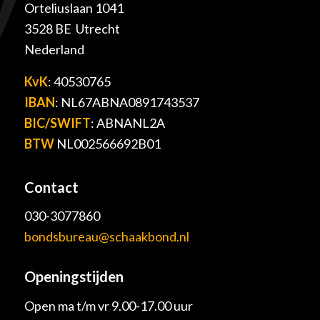
Orteliuslaan 1041
3528 BE Utrecht
Nederland
KvK
: 40530765
IBAN
: NL67ABNA0891743537
BIC/SWIFT
: ABNANL2A
BTW
NL002566692B01
Contact
030-3077860
bondsbureau@schaakbond.nl
Openingstijden
Open ma t/m vr 9.00-17.00 uur