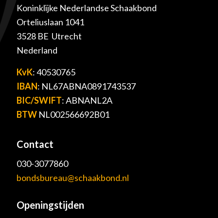
Koninklijke Nederlandse Schaakbond
Orteliuslaan 1041
3528 BE Utrecht
Nederland
KvK
: 40530765
IBAN
: NL67ABNA0891743537
BIC/SWIFT
: ABNANL2A
BTW
NL002566692B01
Contact
030-3077860
bondsbureau@schaakbond.nl
Openingstijden