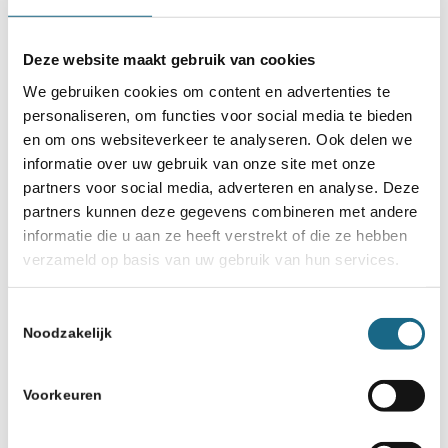
Deze website maakt gebruik van cookies
6 augustus 2026
We gebruiken cookies om content en advertenties te
Rapid Jubileumtoernooi Rijssen
personaliseren, om functies voor social media te bieden
en om ons websiteverkeer te analyseren. Ook delen we
informatie over uw gebruik van onze site met onze
partners voor social media, adverteren en analyse. Deze
partners kunnen deze gegevens combineren met andere
informatie die u aan ze heeft verstrekt of die ze hebben
verzameld op basis van uw gebruik van hun services.
Toestemmingsselectie
Noodzakelijk
6 augustus 2026
Voorkeuren
KNSB competitie 2026-2027