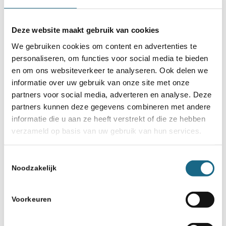
Deze website maakt gebruik van cookies
9 augustus 2026
We gebruiken cookies om content en advertenties te
Paasschaken Rosmalen
personaliseren, om functies voor social media te bieden
en om ons websiteverkeer te analyseren. Ook delen we
informatie over uw gebruik van onze site met onze
partners voor social media, adverteren en analyse. Deze
partners kunnen deze gegevens combineren met andere
informatie die u aan ze heeft verstrekt of die ze hebben
verzameld op basis van uw gebruik van hun services.
Toestemmingsselectie
Noodzakelijk
9 augustus 2026
Voorkeuren
KNSB competitie 2026-2027