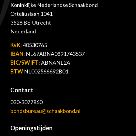
Koninklijke Nederlandse Schaakbond
Orteliuslaan 1041
3528 BE Utrecht
Nederland
KvK
: 40530765
IBAN
: NL67ABNA0891743537
BIC/SWIFT
: ABNANL2A
BTW
NL002566692B01
Contact
030-3077860
bondsbureau@schaakbond.nl
Openingstijden