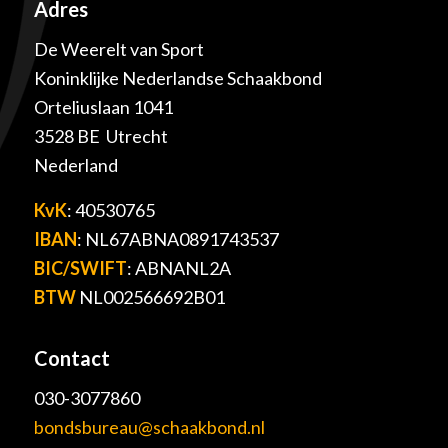
Adres
De Weerelt van Sport
Koninklijke Nederlandse Schaakbond
Orteliuslaan 1041
3528 BE Utrecht
Nederland
KvK
: 40530765
IBAN
: NL67ABNA0891743537
BIC/SWIFT
: ABNANL2A
BTW
NL002566692B01
Contact
030-3077860
bondsbureau@schaakbond.nl