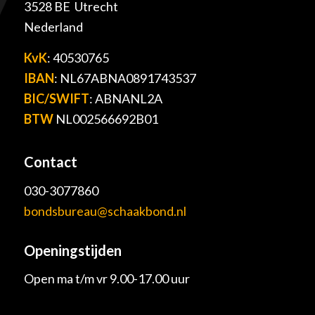
3528 BE Utrecht
Nederland
KvK
: 40530765
IBAN
: NL67ABNA0891743537
BIC/SWIFT
: ABNANL2A
BTW
NL002566692B01
Contact
030-3077860
bondsbureau@schaakbond.nl
Openingstijden
Open ma t/m vr 9.00-17.00 uur