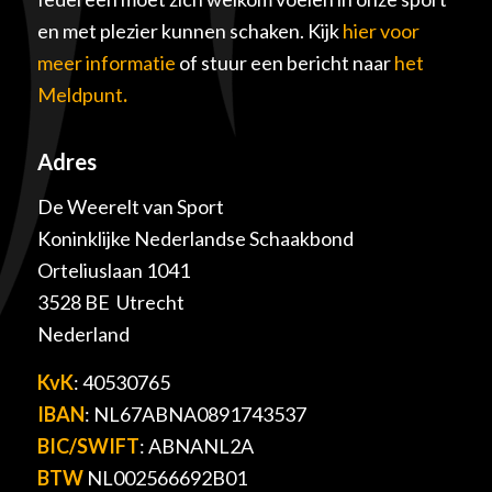
en met plezier kunnen schaken. Kijk
hier voor
meer informatie
of stuur een bericht naar
het
Meldpunt
.
Adres
De Weerelt van Sport
Koninklijke Nederlandse Schaakbond
Orteliuslaan 1041
3528 BE Utrecht
Nederland
KvK
: 40530765
IBAN
: NL67ABNA0891743537
BIC/SWIFT
: ABNANL2A
BTW
NL002566692B01