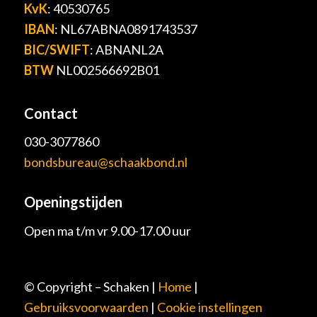
KvK
: 40530765
IBAN
: NL67ABNA0891743537
BIC/SWIFT
: ABNANL2A
BTW
NL002566692B01
Contact
030-3077860
bondsbureau@schaakbond.nl
Openingstijden
Open ma t/m vr 9.00-17.00 uur
© Copyright – Schaken |
Home
|
Gebruiksvoorwaarden
|
Cookie instellingen