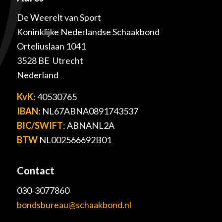
De Weerelt van Sport
Koninklijke Nederlandse Schaakbond
Orteliuslaan 1041
3528 BE Utrecht
Nederland
KvK
: 40530765
IBAN
: NL67ABNA0891743537
BIC/SWIFT
: ABNANL2A
BTW
NL002566692B01
Contact
030-3077860
bondsbureau@schaakbond.nl