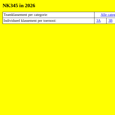
NK345 in 2026
Teamklassement per categorie:
Alle cate
Individueel klassement per toernooi:
3A
3B