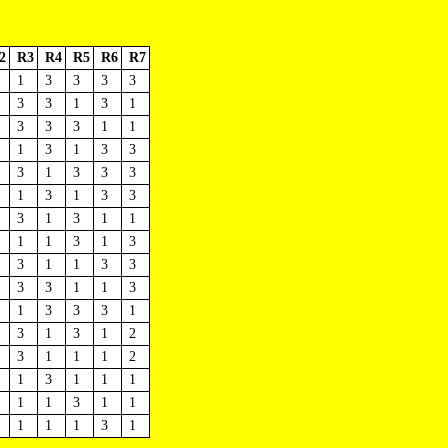
2
R3
R4
R5
R6
R7
1
3
3
3
3
3
3
1
3
1
3
3
3
1
1
1
3
1
3
3
3
1
3
3
3
1
3
1
3
3
3
1
3
1
1
1
1
3
1
3
3
1
1
3
3
3
3
1
1
3
1
3
3
3
1
3
1
3
1
2
3
1
1
1
2
1
3
1
1
1
1
1
3
1
1
1
1
1
3
1