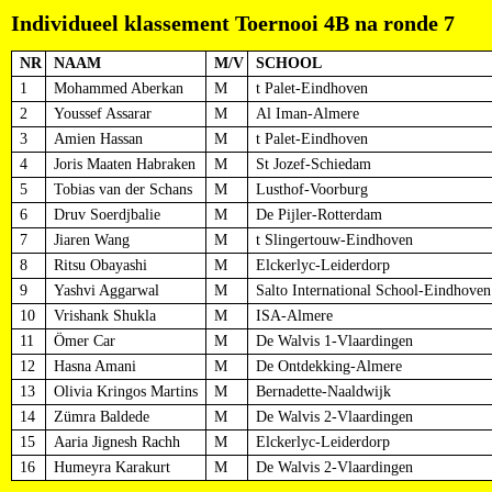
Individueel klassement Toernooi 4B na ronde 7
NR
NAAM
M/V
SCHOOL
1
Mohammed Aberkan
M
t Palet-Eindhoven
2
Youssef Assarar
M
Al Iman-Almere
3
Amien Hassan
M
t Palet-Eindhoven
4
Joris Maaten Habraken
M
St Jozef-Schiedam
5
Tobias van der Schans
M
Lusthof-Voorburg
6
Druv Soerdjbalie
M
De Pijler-Rotterdam
7
Jiaren Wang
M
t Slingertouw-Eindhoven
8
Ritsu Obayashi
M
Elckerlyc-Leiderdorp
9
Yashvi Aggarwal
M
Salto International School-Eindhove
10
Vrishank Shukla
M
ISA-Almere
11
Ömer Car
M
De Walvis 1-Vlaardingen
12
Hasna Amani
M
De Ontdekking-Almere
13
Olivia Kringos Martins
M
Bernadette-Naaldwijk
14
Zümra Baldede
M
De Walvis 2-Vlaardingen
15
Aaria Jignesh Rachh
M
Elckerlyc-Leiderdorp
16
Humeyra Karakurt
M
De Walvis 2-Vlaardingen