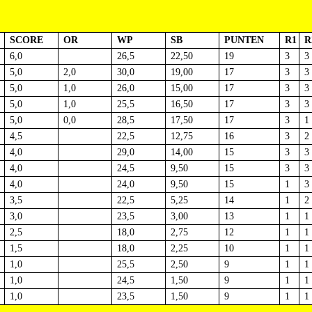
SCORE
OR
WP
SB
PUNTEN
R1
R
6,0
26,5
22,50
19
3
3
5,0
2,0
30,0
19,00
17
3
3
5,0
1,0
26,0
15,00
17
3
3
5,0
1,0
25,5
16,50
17
3
3
5,0
0,0
28,5
17,50
17
3
1
4,5
22,5
12,75
16
3
2
4,0
29,0
14,00
15
3
3
4,0
24,5
9,50
15
3
3
n
4,0
24,0
9,50
15
1
3
3,5
22,5
5,25
14
1
2
3,0
23,5
3,00
13
1
1
2,5
18,0
2,75
12
1
1
1,5
18,0
2,25
10
1
1
1,0
25,5
2,50
9
1
1
1,0
24,5
1,50
9
1
1
1,0
23,5
1,50
9
1
1