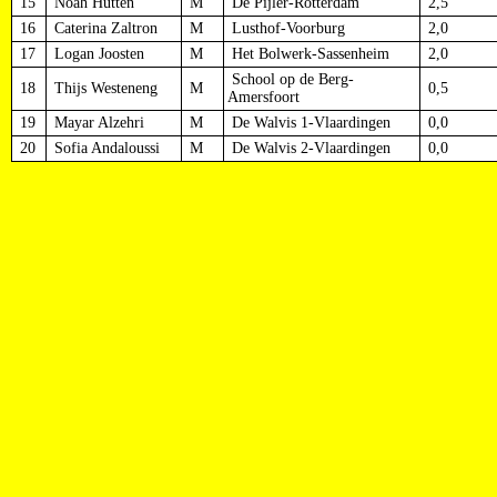
15
Noah Hutten
M
De Pijler-Rotterdam
2,5
16
Caterina Zaltron
M
Lusthof-Voorburg
2,0
17
Logan Joosten
M
Het Bolwerk-Sassenheim
2,0
School op de Berg-
18
Thijs Westeneng
M
0,5
Amersfoort
19
Mayar Alzehri
M
De Walvis 1-Vlaardingen
0,0
20
Sofia Andaloussi
M
De Walvis 2-Vlaardingen
0,0