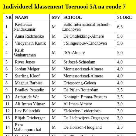
Individueel klassement Toernooi 5A na ronde 7
NR
NAAM
M/V
SCHOOL
SCORE
Keshavsai
Salto International School-
1
M
6,5
Nandakumar
Eindhoven
2
Anna Radchenko
M
De Ontdekking-Almere
5,0
3
Vaidyanath Kartik
M
t Slingertouw-Eindhoven
5,0
Krish
4
M
ISA-Almere
5,0
Venkatraman
5
River Jones
M
St Jozef-Schiedam
4,0
6
Jordan Melger
M
Montessoristad-Almere
4,0
7
Sterling Kloof
M
Montessoristad-Almere
4,0
8
Magnus Barbier
M
Driesprong-Geleen
4,0
9
Bradley Petandin
M
De Pijler-Rotterdam
3,5
10
Arthur de Wit
M
Koningin Emma-Bussum
3,5
11
Ali Imran Yilmaz
M
Al Iman-Almere
3,0
12
Lev Beliarchik
M
Elckerlyc-Leiderdorp
3,0
13
Elijah Driebergen
M
De Lichtwijzer-Oegstgeest
3,0
Ezra
14
M
De Horizon-Hoogland
2,5
Maliampurackal