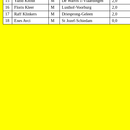
15
Yazid Kitout
M
De Walvis 1-Vlaardingen
2,0
16
Floris Kleer
M
Lusthof-Voorburg
2,0
17
Raff Klinkers
M
Driesprong-Geleen
2,0
18
Enes Avci
M
St Jozef-Schiedam
0,0