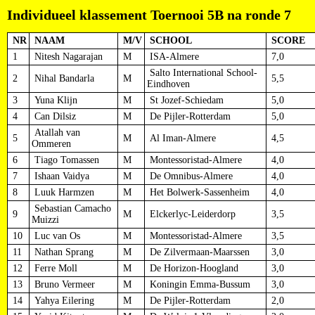
Individueel klassement Toernooi 5B na ronde 7
NR
NAAM
M/V
SCHOOL
SCORE
1
Nitesh Nagarajan
M
ISA-Almere
7,0
Salto International School-
2
Nihal Bandarla
M
5,5
Eindhoven
3
Yuna Klijn
M
St Jozef-Schiedam
5,0
4
Can Dilsiz
M
De Pijler-Rotterdam
5,0
Atallah van
5
M
Al Iman-Almere
4,5
Ommeren
6
Tiago Tomassen
M
Montessoristad-Almere
4,0
7
Ishaan Vaidya
M
De Omnibus-Almere
4,0
8
Luuk Harmzen
M
Het Bolwerk-Sassenheim
4,0
Sebastian Camacho
9
M
Elckerlyc-Leiderdorp
3,5
Muizzi
10
Luc van Os
M
Montessoristad-Almere
3,5
11
Nathan Sprang
M
De Zilvermaan-Maarssen
3,0
12
Ferre Moll
M
De Horizon-Hoogland
3,0
13
Bruno Vermeer
M
Koningin Emma-Bussum
3,0
14
Yahya Eilering
M
De Pijler-Rotterdam
2,0