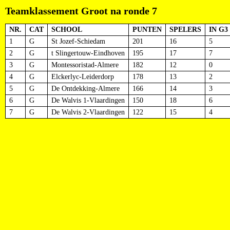
Teamklassement Groot na ronde 7
NR.
CAT
SCHOOL
PUNTEN
SPELERS
IN G3
1
G
St Jozef-Schiedam
201
16
5
2
G
t Slingertouw-Eindhoven
195
17
7
3
G
Montessoristad-Almere
182
12
0
4
G
Elckerlyc-Leiderdorp
178
13
2
5
G
De Ontdekking-Almere
166
14
3
6
G
De Walvis 1-Vlaardingen
150
18
6
7
G
De Walvis 2-Vlaardingen
122
15
4