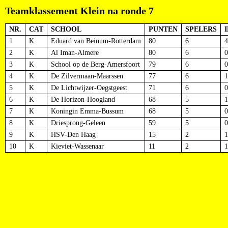
Teamklassement Klein na ronde 7
NR.
CAT
SCHOOL
PUNTEN
SPELERS
I
1
K
Eduard van Beinum-Rotterdam
80
6
2
K
Al Iman-Almere
80
6
3
K
School op de Berg-Amersfoort
79
6
4
K
De Zilvermaan-Maarssen
77
6
5
K
De Lichtwijzer-Oegstgeest
71
6
6
K
De Horizon-Hoogland
68
5
7
K
Koningin Emma-Bussum
68
5
8
K
Driesprong-Geleen
59
5
9
K
HSV-Den Haag
15
2
10
K
Kieviet-Wassenaar
11
2