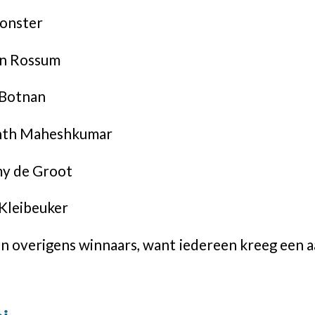
onster
an Rossum
 Botnan
anth Maheshkumar
my de Groot
Kleibeuker
ren overigens winnaars, want iedereen kreeg een