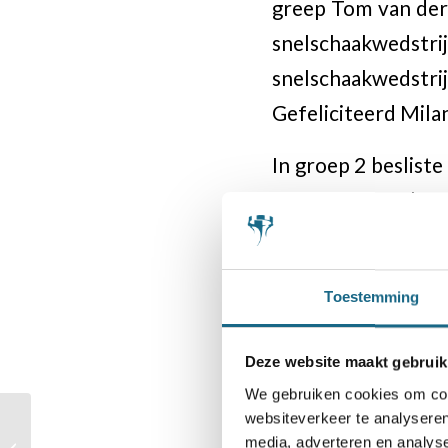
greep Tom van der
snelschaakwedst
snelschaakwedstri
Gefeliciteerd Mila
In groep 2 beslist
In groep 9 was het
Kingma.
Groepswinnaar
Toestemming
In de andere groep
Deze website maakt gebruik
We gebruiken cookies om cont
Groep 3: Bryan Ha
websiteverkeer te analyseren
1e Schaakmatties
media, adverteren en analys
Halloween toernooi