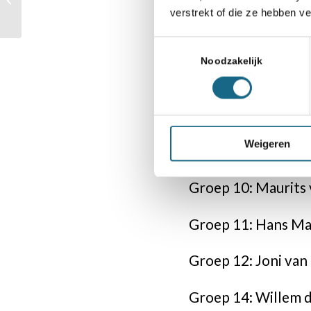
Groep 4: Johan He
verstrekt of die ze hebben v
griezelig leuk
Groep 5: Daan van 
Toestemmingsselectie
Noodzakelijk
Groep 6: Fedor Sa
Groep 7: Quinten N
Weigeren
Groep 8: Rik van R
Groep 10: Maurits
Groep 11: Hans Ma
Groep 12: Joni van 
Groep 14: Willem 