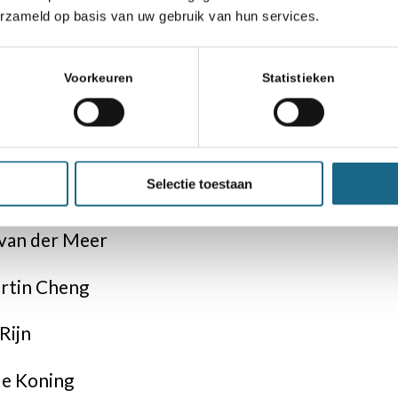
skes
erzameld op basis van uw gebruik van hun services.
Pel
Voorkeuren
Statistieken
zonov
ijland
Selectie toestaan
ootselaar
 van der Meer
rtin Cheng
Rijn
de Koning