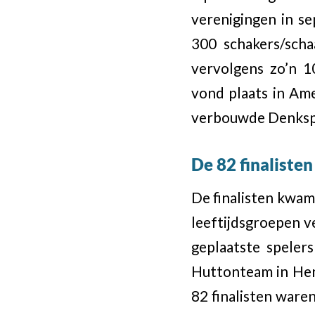
verenigingen in s
300 schakers/scha
vervolgens zo’n 10
vond plaats in Am
verbouwde Denksp
De 82 finalisten
De finalisten kwam
leeftijdsgroepen v
geplaatste speler
Huttonteam in Heng
82 finalisten waren