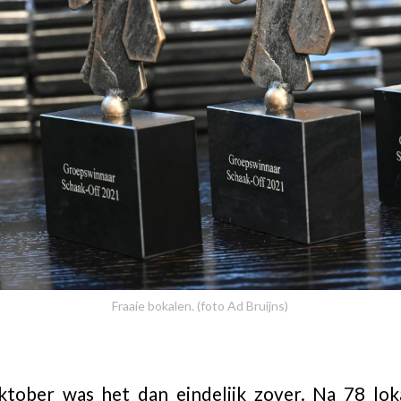
Fraaie bokalen. (foto Ad Bruijns)
tober was het dan eindelijk zover. Na 78 lok