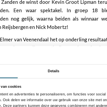
 Zanden de winst door Kevin Groot Lipman terug
rijden. Een waar spektakel. In groep 18 b
jden nog gelijk, waarna beiden als winnaar w
n Reijsbergen en Nick Mobertz!
e Elmer van Veenendaal het op onderling resultaa
 Lars Timmers die op onderling resultaat de wins
s
Details
en was er op punten al een winnaar:
 van cookies
ent en advertenties te personaliseren, om functies voor social
big
. Ook delen we informatie over uw gebruik van onze site met on
e. Deze partners kunnen deze gegevens combineren met andere i