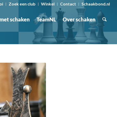
oi
Zoek een club
Winkel
Contact
Schaakbond.nl
 met schaken
TeamNL
Over schaken