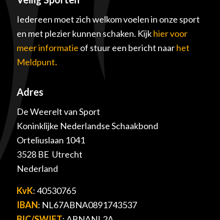
Iedereen moet zich welkom voelen in onze sport
en met plezier kunnen schaken. Kijk
hier voor
meer informatie
of stuur een bericht naar
het
Meldpunt
.
Adres
De Weerelt van Sport
Koninklijke Nederlandse Schaakbond
Orteliuslaan 1041
3528 BE Utrecht
Nederland
KvK
: 40530765
IBAN
: NL67ABNA0891743537
BIC/SWIFT
: ABNANL2A