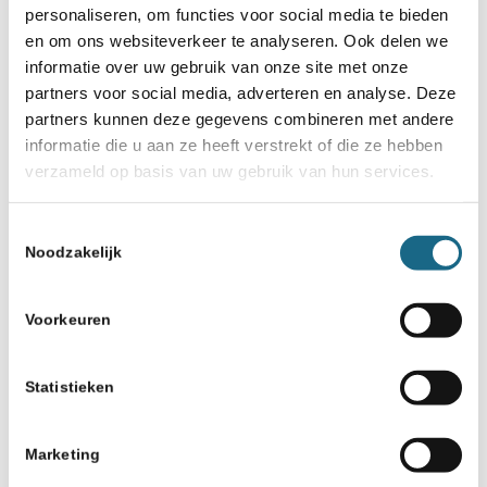
Schaakhesjes enorm succes
personaliseren, om functies voor social media te bieden
en om ons websiteverkeer te analyseren. Ook delen we
informatie over uw gebruik van onze site met onze
18 september 2020
partners voor social media, adverteren en analyse. Deze
NK D eenmalig op 24-25
partners kunnen deze gegevens combineren met andere
oktober in Doetinchem
informatie die u aan ze heeft verstrekt of die ze hebben
verzameld op basis van uw gebruik van hun services.
29 mei 2017
Machteld van Foreest na
Toestemmingsselectie
barrage winnaar NK D
Noodzakelijk
7 april 2026
Voorkeuren
Nederlanders op EK-individueel
in Katowice
Statistieken
Marketing