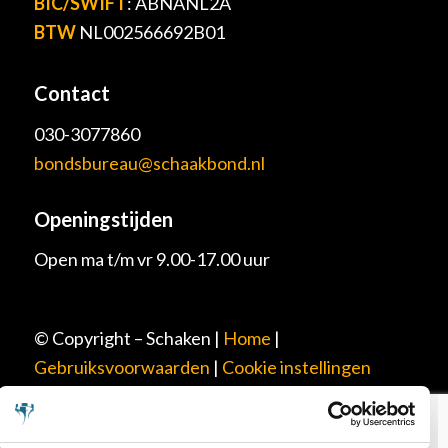
BIC/SWIFT
: ABNANL2A
BTW
NL002566692B01
Contact
030-3077860
bondsbureau@schaakbond.nl
Openingstijden
Open ma t/m vr 9.00-17.00 uur
© Copyright – Schaken |
Home
|
Gebruiksvoorwaarden
|
Cookie instellingen