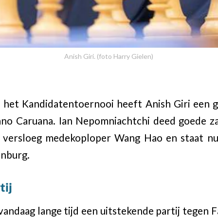
Anish Giri. (foto Harry Gielen)
 het Kandidatentoernooi heeft Anish Giri een 
ano Caruana. Ian Nepomniachtchi deed goede za
j versloeg medekoploper Wang Hao en staat n
enburg.
tij
 vandaag lange tijd een uitstekende partij tegen 