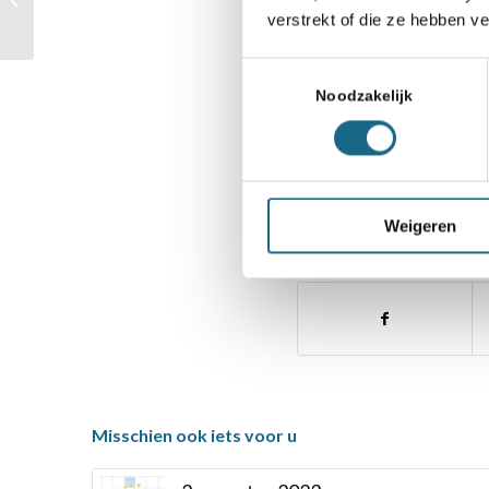
te volgen vanaf 12.
Kandidatentoernooi
verstrekt of die ze hebben v
Toestemmingsselectie
Noodzakelijk
Categorie
Anish Giri
,
Schaaknieu
Weigeren
Deel dit stuk
Misschien ook iets voor u