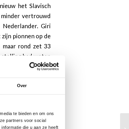
nieuw het Slavisch
as minder vertrouwd
 Nederlander. Giri
 zijn pionnen op de
, maar rond zet 33
 stelling had weten
rte paard de witte
j remise door een
Over
 media te bieden en om ons
tijen zijn weer live
ze partners voor social
nformatie die u aan ze heeft