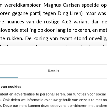
an wereldkampioen Magnus Carlsen speelde op
erloren gegane partij tegen Ding Liren), maar w
he nuances van de rustige 4.e3 variant dan de
ovende stelling op door lang te rokeren, en met
 te rukken. De koning van zwart stond onveilig
de slimme verdediging die zijn tegenstander in de
33…d4 kreeg zwart tegenspel doordat het zwa
nendringen. Kort na zet 40 werd de parti
Details
ko
 van cookies
ent en advertenties te personaliseren, om functies voor social
h Giri met zwart tegen Kirill Alekseenko. De par
. Ook delen we informatie over uw gebruik van onze site met on
e. Deze partners kunnen deze gegevens combineren met andere i