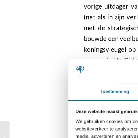
vorige uitdager v
(net als in zijn v
met de strategisc
bouwde een veelbel
koningsvleugel op
onderschatte Giri 
te vlechten. Met 
stelling kon bin
zetherhaling.
Toestemming
Tegen Alekseen
Deze website maakt gebruik
We gebruiken cookies om cont
Maandag speelt Anis
websiteverkeer te analyseren
Remises na rustdag in
media, adverteren en analys