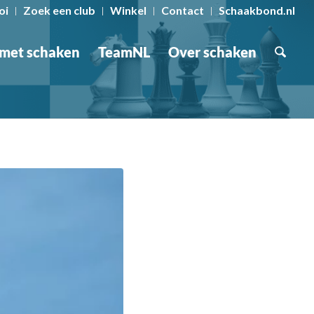
oi
Zoek een club
Winkel
Contact
Schaakbond.nl
 met schaken
TeamNL
Over schaken