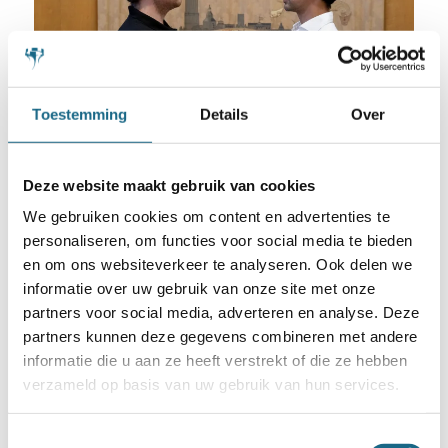
Toestemming
Details
Over
De match tegen Giri was de eerste in de serie ‘Hans
Deze website maakt gebruik van cookies
We gebruiken cookies om content en advertenties te
Niemann against the world’. (foto Frans Peeters)
personaliseren, om functies voor social media te bieden
Geklommen
en om ons websiteverkeer te analyseren. Ook delen we
informatie over uw gebruik van onze site met onze
Hans Niemann doet de laatste tijd goede
partners voor social media, adverteren en analyse. Deze
zaken op de wereldranglijst. Op de live
partners kunnen deze gegevens combineren met andere
informatie die u aan ze heeft verstrekt of die ze hebben
ratinglijst is hij geklommen naar de 23e
verzameld op basis van uw gebruik van hun services.
plek met een FIDE rating van 2719,
terwijl Giri op die lijst is gezakt naar plek
Toestemmingsselectie