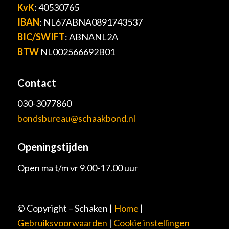
KvK
: 40530765
IBAN
: NL67ABNA0891743537
BIC/SWIFT
: ABNANL2A
BTW
NL002566692B01
Contact
030-3077860
bondsbureau@schaakbond.nl
Openingstijden
Open ma t/m vr 9.00-17.00 uur
© Copyright – Schaken |
Home
|
Gebruiksvoorwaarden
|
Cookie instellingen