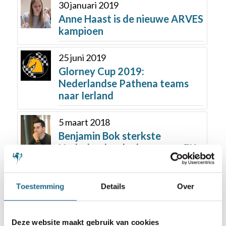
30 januari 2019
Anne Haast is de nieuwe ARVES
kampioen
25 juni 2019
Glorney Cup 2019:
Nederlandse Pathena teams
naar Ierland
5 maart 2018
Benjamin Bok sterkste
Nederlandse deelnemer op EK
19 november 2018
Toestemming
Details
Over
Ivan Sokolov en Anne Haast
rapidkampioen 2018
Deze website maakt gebruik van cookies