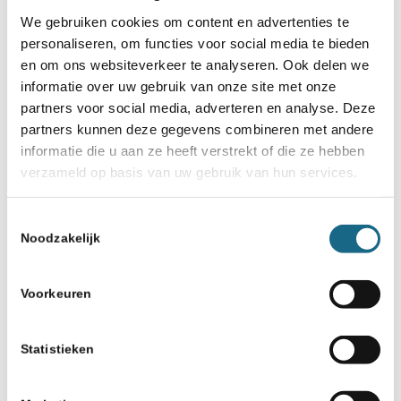
We gebruiken cookies om content en advertenties te
personaliseren, om functies voor social media te bieden
en om ons websiteverkeer te analyseren. Ook delen we
informatie over uw gebruik van onze site met onze
partners voor social media, adverteren en analyse. Deze
partners kunnen deze gegevens combineren met andere
Schaken.nl wordt mede mogelijk gemaakt
informatie die u aan ze heeft verstrekt of die ze hebben
door:
verzameld op basis van uw gebruik van hun services.
Toestemmingsselectie
Noodzakelijk
Voorkeuren
Statistieken