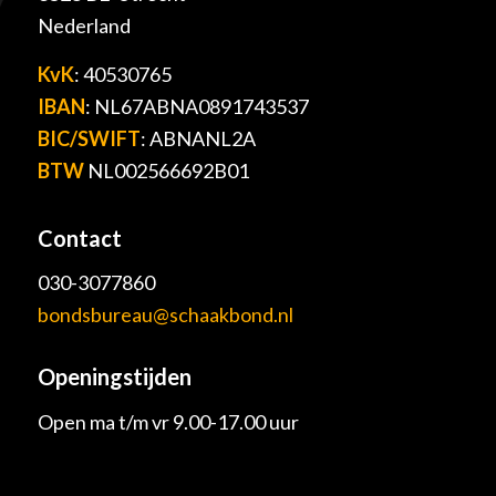
Nederland
KvK
: 40530765
IBAN
: NL67ABNA0891743537
BIC/SWIFT
: ABNANL2A
BTW
NL002566692B01
Contact
030-3077860
bondsbureau@schaakbond.nl
Openingstijden
Open ma t/m vr 9.00-17.00 uur