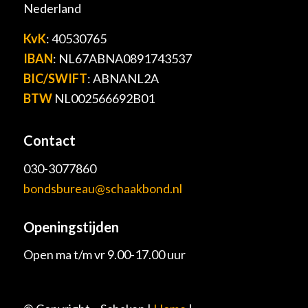
Nederland
KvK
: 40530765
IBAN
: NL67ABNA0891743537
BIC/SWIFT
: ABNANL2A
BTW
NL002566692B01
Contact
030-3077860
bondsbureau@schaakbond.nl
Openingstijden
Open ma t/m vr 9.00-17.00 uur