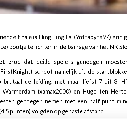
nende finale is Hing Ting Lai (Yottabyte97) erin 
e) pootje te lichten in de barrage van het NK Sl
het erop dat beide spelers genoegen moes
 (FirstKnight) schoot namelijk uit de startblok
brutaal de leiding, met maar liefst 7 uit 8. 
 Warmerdam (xamax2000) en Hugo ten Hertog 
esten genoegen nemen met een half punt minde
(4,5 punten) volgden op gepaste afstand.