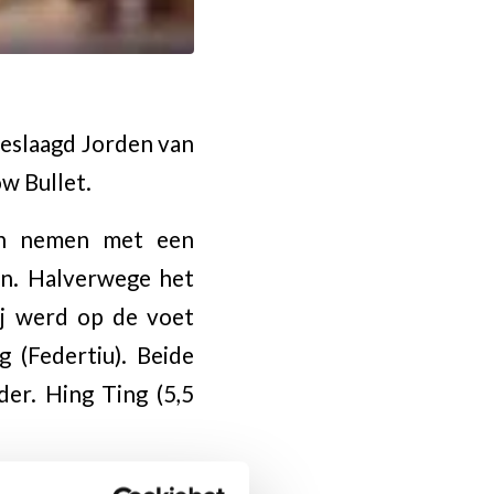
geslaagd Jorden van
ow Bullet.
ten nemen met een
ken. Halverwege het
Hij werd op de voet
(Federtiu). Beide
r. Hing Ting (5,5