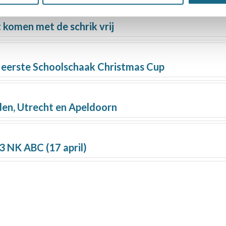
komen met de schrik vrij
r eerste Schoolschaak Christmas Cup
den, Utrecht en Apeldoorn
3 NK ABC (17 april)