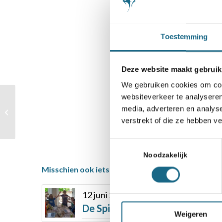
Categorie
Toestemming
Schaaknieuws
Deze website maakt gebruik
Deel dit stuk
We gebruiken cookies om cont
websiteverkeer te analyseren
Woensdag 24 februari
gratis webinar Paul van
media, adverteren en analys
der Sterren ‘Zwart op
verstrekt of die ze hebben v
Wit’
Toestemmingsselectie
Noodzakelijk
Misschien ook iets voor u
12 juni 2021
De Spits uit Utrecht Nederlan
Weigeren