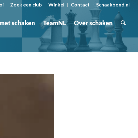
oi
Zoek een club
Winkel
Contact
Schaakbond.nl
 met schaken
TeamNL
Over schaken