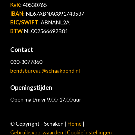
KvK
: 40530765
IBAN
: NL67ABNA0891743537
BIC/SWIFT
: ABNANL2A
BTW
NL002566692B01
Contact
030-3077860
bondsbureau@schaakbond.nl
Openingstijden
Open ma t/m vr 9.00-17.00 uur
© Copyright – Schaken |
Home
|
Gebruiksvoorwaarden
|
Cookie instellingen