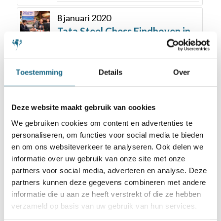
8 januari 2020
Tata Steel Chess Eindhoven in
teken van jeugd
31 januari 2021
Toestemming
Details
Over
Jorden van Foreest wint Tata
Steel Chess Toernooi
Deze website maakt gebruik van cookies
20 juni 2018
We gebruiken cookies om content en advertenties te
Team van Magnus kampioen 1e
personaliseren, om functies voor social media te bieden
Chesskid NK viertallen
en om ons websiteverkeer te analyseren. Ook delen we
informatie over uw gebruik van onze site met onze
partners voor social media, adverteren en analyse. Deze
5 maart 2018
partners kunnen deze gegevens combineren met andere
Benjamin Bok sterkste
informatie die u aan ze heeft verstrekt of die ze hebben
Nederlandse deelnemer op EK
verzameld op basis van uw gebruik van hun services.