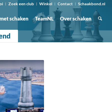
oi
Zoek een club
Winkel
Contact
Schaakbond.nl
 met schaken
TeamNL
Over schaken
pend