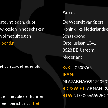
Adres
teunt leden, clubs,
De Weerelt van Sport
twikkelen in het schaken
Koninklijke Nederlands
ol met uitleg en
Schaakbond
kbond.nl
Orteliuslaan 1041
3528 BE Utrecht
Nederland
f aan zowel leden als
KvK
: 40530765
IBAN
:
NL67ABNA089174353
BIC/SWIFT
: ABNANL2
BTW
NL002566692B0
t en met plezier kunnen
r een bericht naar
het