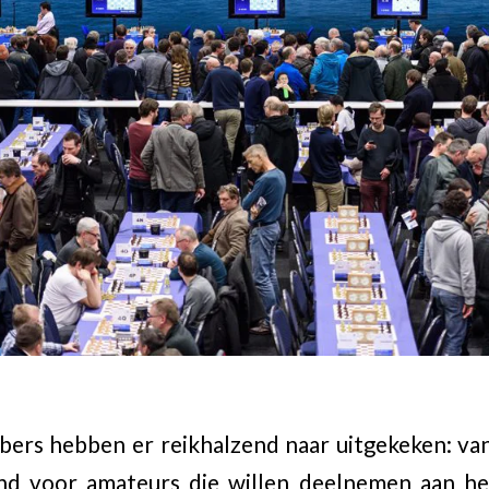
bers hebben er reikhalzend naar uitgekeken: va
end voor amateurs die willen deelnemen aan he