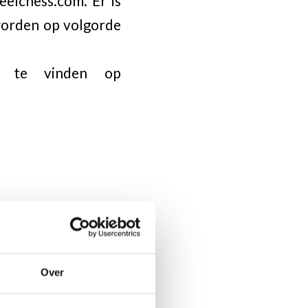
elchess.com. Er is
worden op volgorde
s te vinden op
Over