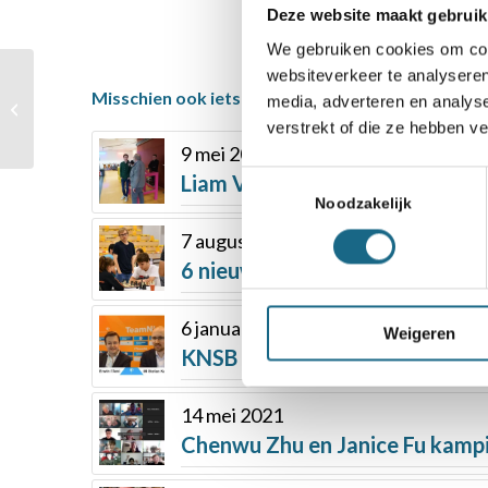
Deze website maakt gebruik
We gebruiken cookies om cont
websiteverkeer te analyseren
Nederlandse mannen
Misschien ook iets voor u
media, adverteren en analys
winnen ‘eenvoudig’ van
verstrekt of die ze hebben v
Oekraïne
9 mei 2019
Toestemmingsselectie
Liam Vrolijk genadeloos in sim
Noodzakelijk
7 augustus 2021
6 nieuwe jeugdkampioenen ”ove
6 januari 2023
Weigeren
KNSB dagjournaal tijdens Tata 
14 mei 2021
Chenwu Zhu en Janice Fu kamp