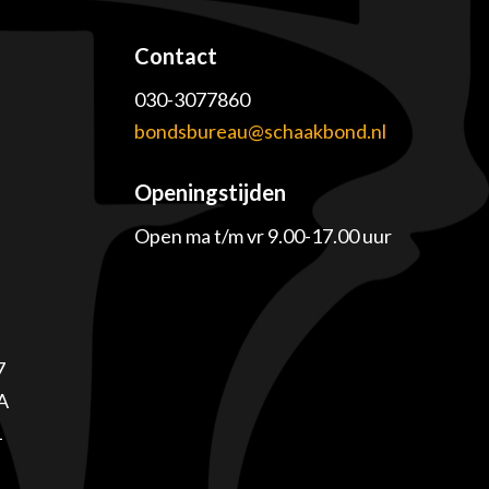
Contact
030-3077860
e
bondsbureau@schaakbond.nl
Openingstijden
Open ma t/m vr 9.00-17.00 uur
7
A
1