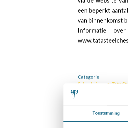
via de website va
een beperkt aanta
van binnenkomst b
Informatie ov
www.tatasteelche
Categorie
Schaaknieuws
,
Tata St
Deel dit stuk
Toestemming