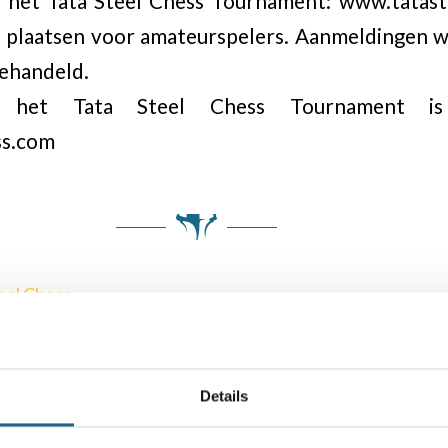
n het Tata Steel Chess Tournament: www.tataste
l plaatsen voor amateurspelers. Aanmeldingen 
ehandeld.
er het Tata Steel Chess Tournament i
ss.com
eel Chess
Details