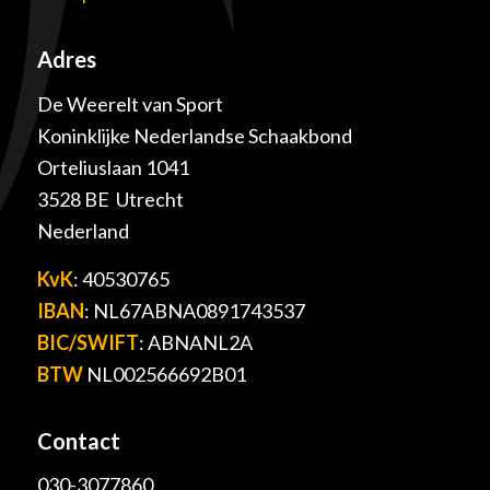
Adres
De Weerelt van Sport
Koninklijke Nederlandse Schaakbond
Orteliuslaan 1041
3528 BE Utrecht
Nederland
KvK
: 40530765
IBAN
: NL67ABNA0891743537
BIC/SWIFT
: ABNANL2A
BTW
NL002566692B01
Contact
030-3077860