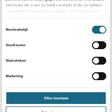
Misschien ook iets voor u
informatie die u aan ze heeft verstrekt of die ze hebben
verzameld op basis van uw gebruik van hun services.
29 april 2019
71ste Bevrijdingstoernooi – 5
Toestemmingsselectie
mei 2019
Noodzakelijk
17 april 2021
Voorkeuren
Spannend slot van kwalificatie
3 NK ABC (17 april)
Statistieken
12 maart 2019
Laatste vrijplaatsen toegekend
Marketing
voor deelnemersveld NJSK
ABC
4 december 2018
Alles toestaan
Waagtoren A1 wint verrassend
(alsnog) de Promotieklasse A