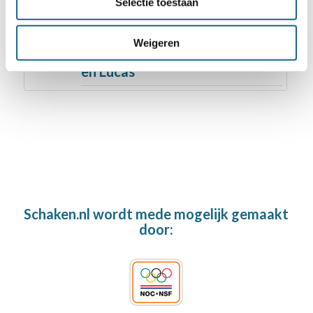
Selectie toestaan
26 oktober 2021
Weigeren
FIDE Grand Swiss met Jorden
en Lucas
Schaken.nl wordt mede mogelijk gemaakt
door: