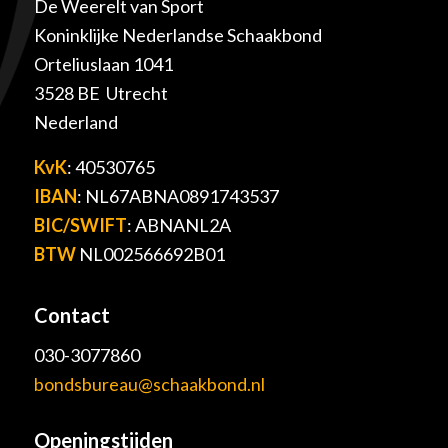
De Weerelt van Sport
Koninklijke Nederlandse Schaakbond
Orteliuslaan 1041
3528 BE Utrecht
Nederland
KvK
: 40530765
IBAN
: NL67ABNA0891743537
BIC/SWIFT
: ABNANL2A
BTW
NL002566692B01
Contact
030-3077860
bondsbureau@schaakbond.nl
Openingstijden