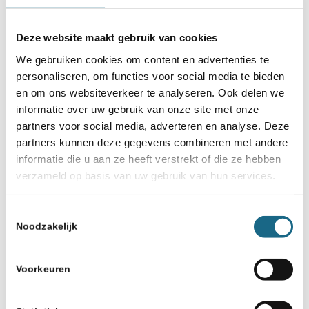
Misschien ook iets voor u
3 februari 2022
Deze website maakt gebruik van cookies
KNSB competitie – New In
We gebruiken cookies om content en advertenties te
Chess Schoonheidsprijs
personaliseren, om functies voor social media te bieden
en om ons websiteverkeer te analyseren. Ook delen we
18 april 2018
informatie over uw gebruik van onze site met onze
Bekerfinalisten bekend
partners voor social media, adverteren en analyse. Deze
partners kunnen deze gegevens combineren met andere
informatie die u aan ze heeft verstrekt of die ze hebben
14 september 2017
verzameld op basis van uw gebruik van hun services.
Eerste ronde KNSB competitie
– New In Chess
Toestemmingsselectie
Schoonheidsprijs
Noodzakelijk
23 april 2019
David Klein wint
Voorkeuren
schoonheidsprijs met originele
aanvalsvoering