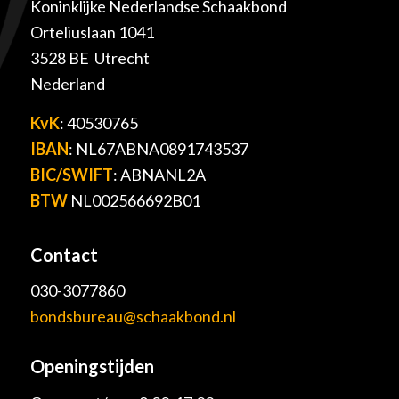
Koninklijke Nederlandse Schaakbond
Orteliuslaan 1041
3528 BE Utrecht
Nederland
KvK
: 40530765
IBAN
: NL67ABNA0891743537
BIC/SWIFT
: ABNANL2A
BTW
NL002566692B01
Contact
030-3077860
bondsbureau@schaakbond.nl
Openingstijden