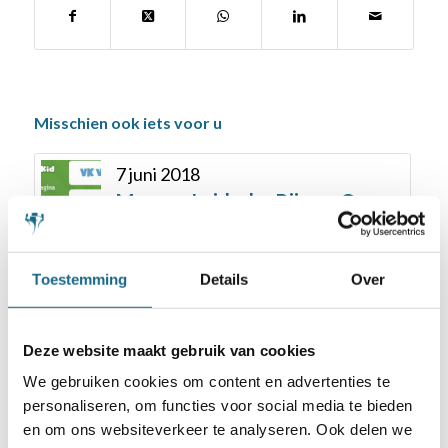
Misschien ook iets voor u
7 juni 2018
Magnus Leidsche Rijn en Op
Eigen Wieken ook naar finale
Chesskid NK viertallen
Toestemming
Details
Over
7 juli 2018
Sergey Tiviakov Nederlands
Kampioen Schaken
Deze website maakt gebruik van cookies
We gebruiken cookies om content en advertenties te
23 oktober 2017
personaliseren, om functies voor social media te bieden
en om ons websiteverkeer te analyseren. Ook delen we
Torenbekertjes en bitterballen