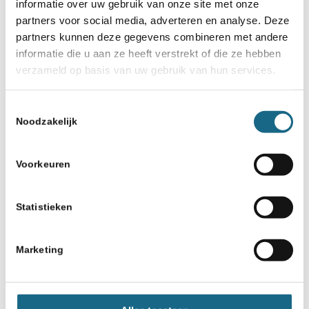
informatie over uw gebruik van onze site met onze
op Schiermonnikoog
partners voor social media, adverteren en analyse. Deze
partners kunnen deze gegevens combineren met andere
18 september 2019
informatie die u aan ze heeft verstrekt of die ze hebben
Team van Eindhoven wint NK E-
verzameld op basis van uw gebruik van hun services.
teams in Rotterdam
Toestemmingsselectie
10 augustus 2019
Noodzakelijk
Medailles voor Nederlandse
jeugdschakers op EK Bratislava
Voorkeuren
Statistieken
Marketing
Schaken.nl wordt mede mogelijk gemaakt
door: