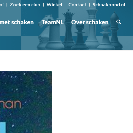
oi
Zoek een club
Winkel
Contact
Schaakbond.nl
 met schaken
TeamNL
Over schaken