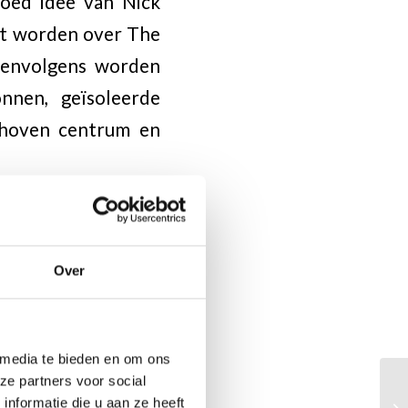
goed idee van Nick
aat worden over The
reenvolgens worden
nnen, geïsoleerde
choven centrum en
 een paar opgaven,
Over
dzakelijkerwijs tot
voorbeelden kunnen
auteur zelf of een
 media te bieden en om ons
ze partners voor social
). Ieder hoofdstuk
nformatie die u aan ze heeft