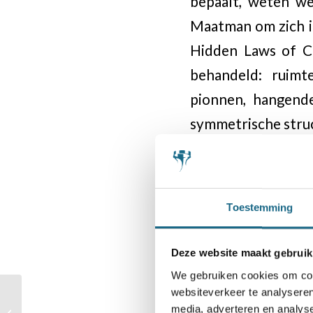
bepaalt, weten we
Maatman om zich in
Hidden Laws of Ch
behandeld: ruimt
pionnen, hangend
symmetrische stru
Overzichtelijk
De opbouw van ied
Toestemming
vervolgens een inl
schaken beperkt!)
Deze website maakt gebruik
bekende grootmees
We gebruiken cookies om cont
websiteverkeer te analyseren
engine-partij op 
SchakenNL 2022 –
media, adverteren en analys