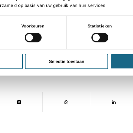
met een paar algemene regels of conclusies. H
erzameld op basis van uw gebruik van hun services.
orwoord van Jorden van Foreest.
Voorkeuren
Statistieken
dsprijs
Selectie toestaan