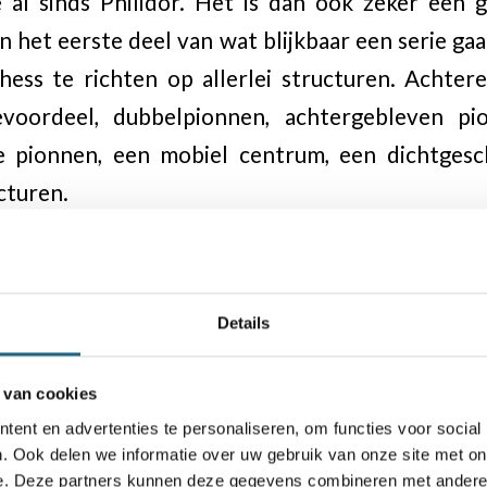
 al sinds Philidor. Het is dan ook zeker een 
 het eerste deel van wat blijkbaar een serie g
ess te richten op allerlei structuren. Achte
evoordeel, dubbelpionnen, achtergebleven pio
e pionnen, een mobiel centrum, een dichtges
cturen.
er hoofdstuk is overzichtelijk: we starten met
Details
eiding (waarin de filosoof Maatman zich niet noo
 gevolgd door instructieve voorbeelden. Die 
 van cookies
terpartijen zijn, maar ook fragmenten van de 
ent en advertenties te personaliseren, om functies voor social
. Ook delen we informatie over uw gebruik van onze site met on
akelig hoog niveau (ratings van 3500 en hoger!
e. Deze partners kunnen deze gegevens combineren met andere i