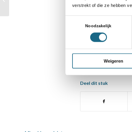
december
wordt afgesloten 
verstrekt of die ze hebben v
een sympathiek vo
Toestemmingsselectie
Noodzakelijk
Categorie
Competitie
,
Schoonhei
Weigeren
Deel dit stuk