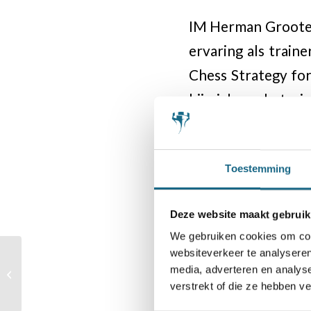
IM Herman Grooten 
ervaring als train
Chess Strategy for
hij zich op het ei
verzilverd moeten
materiaalverhoudin
Toestemming
lezer alle noodzak
het materiaal, verl
Deze website maakt gebruik
We gebruiken cookies om cont
websiteverkeer te analyseren
Nederlandse
media, adverteren en analys
jeugdspelers naar EK
Categorie
verstrekt of die ze hebben v
Competitie
,
Schoonhei