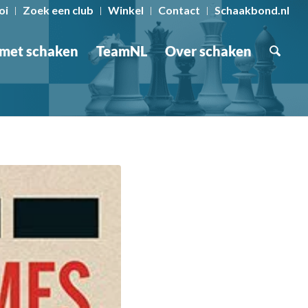
oi
Zoek een club
Winkel
Contact
Schaakbond.nl
 met schaken
TeamNL
Over schaken