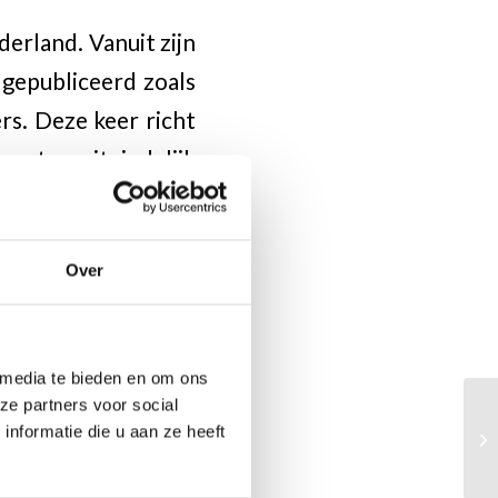
erland. Vanuit zijn
 gepubliceerd zoals
rs. Deze keer richt
punten uiteindelijk
gedeeld zijn op de
ndeling en leert de
Over
de anekdotes rondom
r.
 media te bieden en om ons
ze partners voor social
nformatie die u aan ze heeft