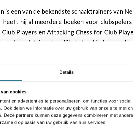
is een van de bekendste schaaktrainers van Ned
er heeft hij al meerdere boeken voor clubspelers
 Club Players en Attacking Chess for Club Playe
ndspel en dat is natuurlijk het gebied waar de 
 worden. Naast theoretische eindspelen die in
g, richt hij zich ook op een thematische beha
Details
elijke technieken. De praktische eindspelen, en 
evendigen de studie van het eindspel voor de leze
 van cookies
ent en advertenties te personaliseren, om functies voor social
. Ook delen we informatie over uw gebruik van onze site met on
e. Deze partners kunnen deze gegevens combineren met andere i
erzameld op basis van uw gebruik van hun services.
dsprijs