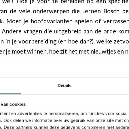
l wel! Hoe je voor te bereiden op een specifie
van de vele onderwerpen die Jeroen Bosch beh
k. Moet je hoofdvarianten spelen of verrassen
 Andere vragen die uitgebreid aan de orde kom
 in je voorbereiding (en hoe dan?), welke zetvo
er je moet winnen, hoe zit het met nieuwtjes en n
n
stuk is ingeruimd voor het openingsspel van Mag
Details
 leren. Hoewel er veel concrete openingsinfo
 een boek over een specifieke opening. Het is v
 van cookies
ent en advertenties te personaliseren, om functies voor social
enken over zijn openingsstrategie als geheel (en
. Ook delen we informatie over uw gebruik van onze site met on
 openingszetjes!).
e. Deze partners kunnen deze gegevens combineren met andere i