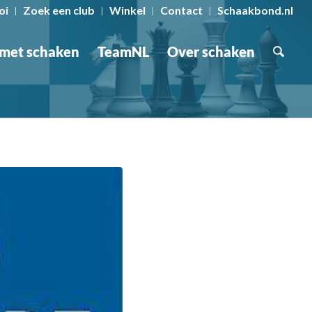
oi
Zoek een club
Winkel
Contact
Schaakbond.nl
 met schaken
TeamNL
Over schaken