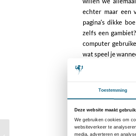
willen we allemaa
echter maar een 
pagina’s dikke boe
zelfs een gambiet?
computer gebruiken
wat speel je wanne
Magnus Carlse
Een speciaal hoofd
Toestemming
we van hem kunnen
staat, is dit niet
Deze website maakt gebruik
We gebruiken cookies om cont
lezer na te laten d
websiteverkeer te analyseren
dan al die concrete
Brons voor Machteld
media, adverteren en analys