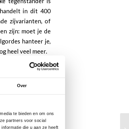
ke tegenstander is
andelt in dit 400
de zijvarianten, of
en zijn: moet je de
lgordes hanteer je,
og heel veel meer.
nus Carlsen, en wat
Over
rmatie in het boek
ooral bedoeld om de
 media te bieden en om ons
 dat is belangrijker
ze partners voor social
nformatie die u aan ze heeft