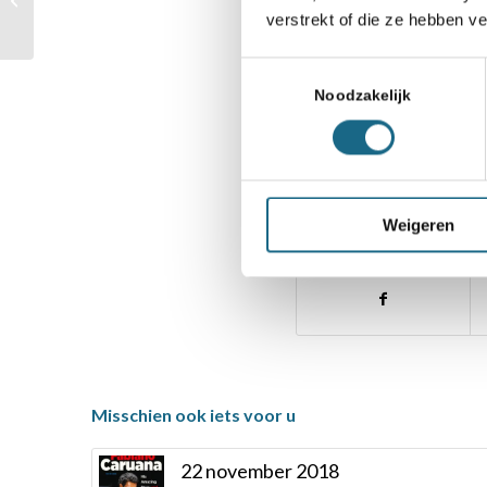
van Foreest op WK
verstrekt of die ze hebben v
Toestemmingsselectie
Noodzakelijk
Categorie
Competitie
,
Schaakni
Weigeren
Deel dit stuk
Misschien ook iets voor u
22 november 2018