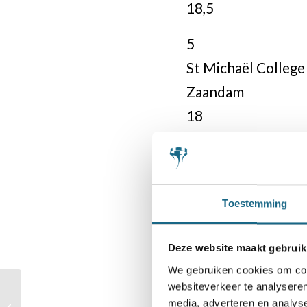
18,5
5
St Michaël College
Zaandam
18
6
Bataafs Lyceum, te
Hengelo
Toestemming
16,5
Deze website maakt gebruik
7
We gebruiken cookies om cont
Sint Nicolaas Lyce
websiteverkeer te analyseren
Kwalificatie 2:
media, adverteren en analys