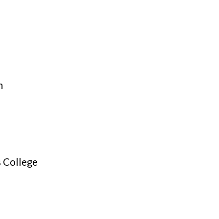
m
 College