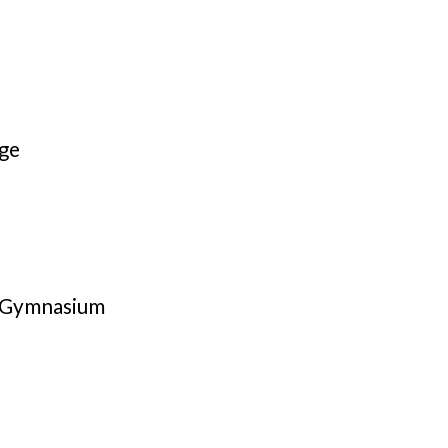
ege
k Gymnasium