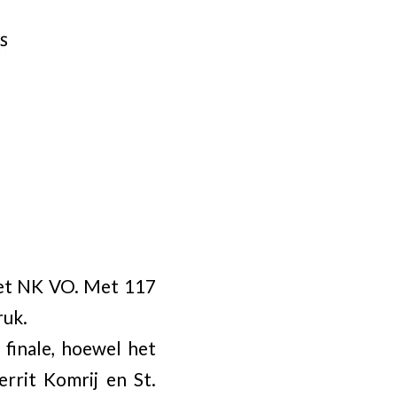
het NK VO. Met 117
ruk.
 finale, hoewel het
rrit Komrij en St.