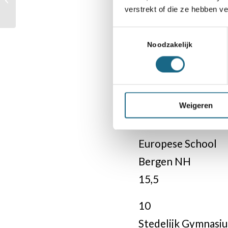
Amsterdam
Eindstand VO II
verstrekt of die ze hebben v
16
Toestemmingsselectie
8
Noodzakelijk
Cygnus Gymnasiu
Amsterdam
15,5
Weigeren
9
Europese School
Bergen NH
15,5
10
Stedelijk Gymnasi