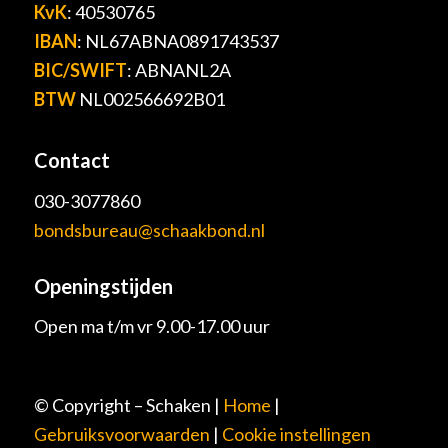
KvK
: 40530765
IBAN
: NL67ABNA0891743537
BIC/SWIFT
: ABNANL2A
BTW
NL002566692B01
Contact
030-3077860
bondsbureau@schaakbond.nl
Openingstijden
Open ma t/m vr 9.00-17.00 uur
© Copyright – Schaken |
Home
|
Gebruiksvoorwaarden
|
Cookie instellingen