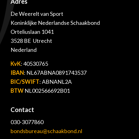
Adres
De Weerelt van Sport
Koninklijke Nederlandse Schaakbond
Orteliuslaan 1041
3528 BE Utrecht
Nederland
KvK
: 40530765
IBAN
: NL67ABNA0891743537
BIC/SWIFT
: ABNANL2A
BTW
NL002566692B01
Contact
030-3077860
bondsbureau@schaakbond.nl