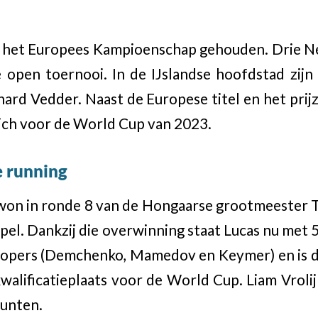
t het Europees Kampioenschap gehouden. Drie 
e open toernooi. In de IJslandse hoofdstad zijn
chard Vedder. Naast de Europese titel en het prij
zich voor de World Cup van 2023.
e running
won in ronde 8 van de Hongaarse grootmeester 
spel. Dankzij die overwinning staat Lucas nu met 
lopers (Demchenko, Mamedov en Keymer) en is d
walificatieplaats voor de World Cup. Liam Vrolijk
punten.