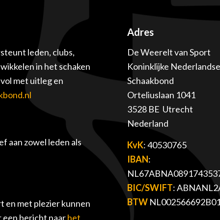
Adres
teunt leden, clubs,
De Weerelt van Sport
twikkelen in het schaken
Koninklijke Nederlands
ol met uitleg en
Schaakbond
kbond.nl
Orteliuslaan 1041
3528 BE Utrecht
Nederland
f aan zowel leden als
KvK
: 40530765
IBAN
:
NL67ABNA089174353
BIC/SWIFT
: ABNANL2
BTW
NL002566692B0
t en met plezier kunnen
r een bericht naar
het