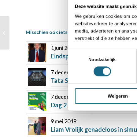
Deze website maakt gebruik
We gebruiken cookies om cont
websiteverkeer te analyseren
Schaakmagazine 2021
media, adverteren en analys
Misschien ook iets voor u
– augustus
verstrekt of die ze hebben v
1 juni 2021
Toestemmingsselectie
Eindspelstudie wedstrijd „Jan
Noodzakelijk
7 december 2020
Tata Steel Chess Tournament 
Weigeren
7 december 2021
Dag 2 van de Schaakmatties S
9 mei 2019
Liam Vrolijk genadeloos in sim