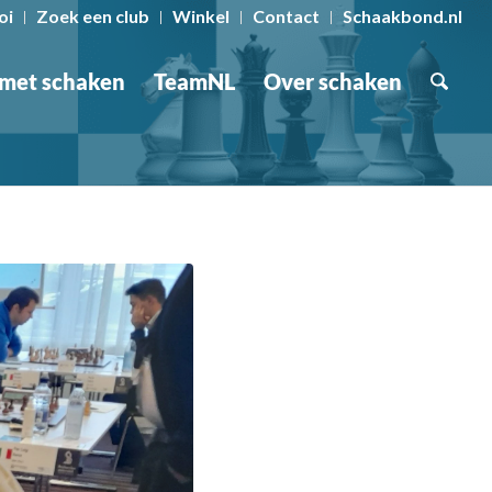
oi
Zoek een club
Winkel
Contact
Schaakbond.nl
 met schaken
TeamNL
Over schaken