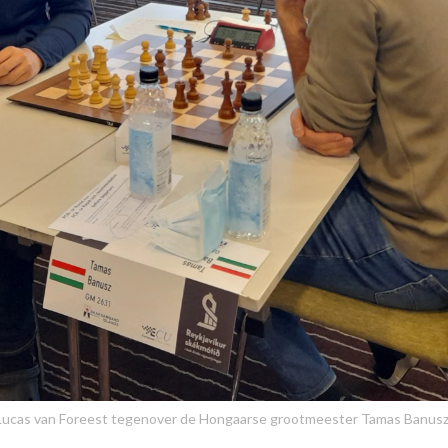
Lucas van Foreest tegenover de Hongaarse grootmeester Tamas Banusz