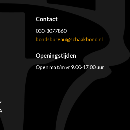
Contact
030-3077860
e
bondsbureau@schaakbond.nl
Openingstijden
Open ma t/m vr 9.00-17.00 uur
7
A
1