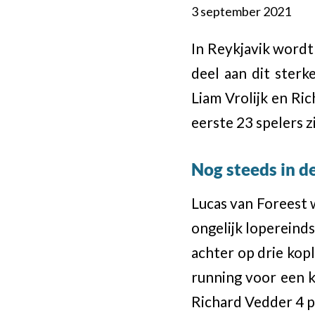
3 september 2021
In Reykjavik word
deel aan dit sterk
Liam Vrolijk en Ri
eerste 23 spelers 
Nog steeds in d
Lucas van Foreest 
ongelijk lopereind
achter op drie kop
running voor een k
Richard Vedder 4 