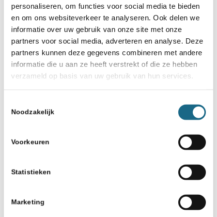
personaliseren, om functies voor social media te bieden
Deel dit stuk
en om ons websiteverkeer te analyseren. Ook delen we
informatie over uw gebruik van onze site met onze
partners voor social media, adverteren en analyse. Deze
partners kunnen deze gegevens combineren met andere
informatie die u aan ze heeft verstrekt of die ze hebben
verzameld op basis van uw gebruik van hun services.
Misschien ook iets voor u
Toestemmingsselectie
Noodzakelijk
7 november 2017
Succesvolle dag bij Berenschot
in Utrecht
Voorkeuren
16 april 2019
Statistieken
Voorafgaand aan het NJSK in
Assen is er een dam- en
schaaksimultaan (27 april)
Marketing