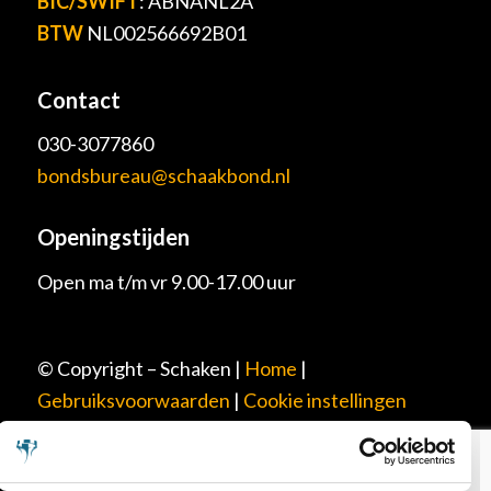
BIC/SWIFT
: ABNANL2A
BTW
NL002566692B01
Contact
030-3077860
bondsbureau@schaakbond.nl
Openingstijden
Open ma t/m vr 9.00-17.00 uur
© Copyright – Schaken |
Home
|
Gebruiksvoorwaarden
|
Cookie instellingen