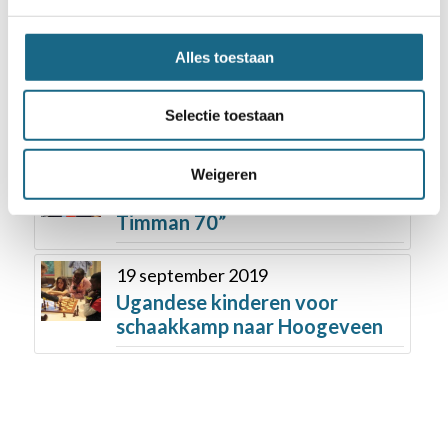
31 mei 2018
Anish Giri opent NK Schaken
Alles toestaan
voor schoolteams
basisonderwijs algemeen in
Gouda 2 juni
Selectie toestaan
1 juni 2021
Weigeren
Eindspelstudie wedstrijd „Jan
Timman 70”
19 september 2019
Ugandese kinderen voor
schaakkamp naar Hoogeveen