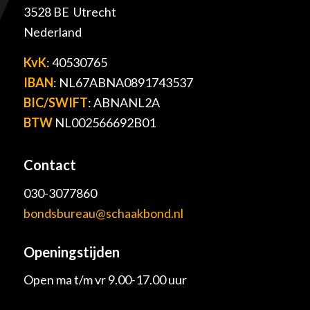
3528 BE Utrecht
Nederland
KvK
: 40530765
IBAN
: NL67ABNA0891743537
BIC/SWIFT
: ABNANL2A
BTW
NL002566692B01
Contact
030-3077860
bondsbureau@schaakbond.nl
Openingstijden
Open ma t/m vr 9.00-17.00 uur