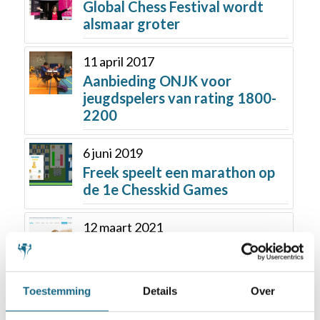
Global Chess Festival wordt
alsmaar groter
11 april 2017
Aanbieding ONJK voor
jeugdspelers van rating 1800-
2200
6 juni 2019
Freek speelt een marathon op
de 1e Chesskid Games
12 maart 2021
Kwalificaties NK’s jeugd dit
jaar allemaal online
Toestemming
Details
Over
7 december 2021