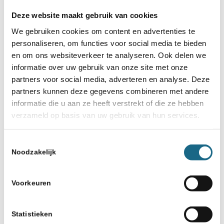
Dag 2 van de Schaakmatties
Schoolschaak Christmas Cup
Deze website maakt gebruik van cookies
We gebruiken cookies om content en advertenties te
personaliseren, om functies voor social media te bieden
en om ons websiteverkeer te analyseren. Ook delen we
informatie over uw gebruik van onze site met onze
partners voor social media, adverteren en analyse. Deze
partners kunnen deze gegevens combineren met andere
informatie die u aan ze heeft verstrekt of die ze hebben
Schaken.nl wordt mede mogelijk gemaakt
verzameld op basis van uw gebruik van hun services.
door:
Toestemmingsselectie
Noodzakelijk
Voorkeuren
Statistieken