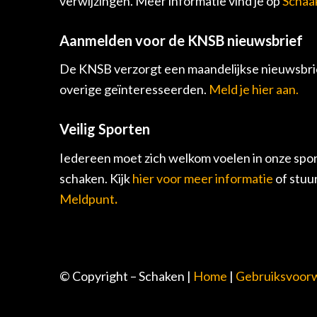
verwijzingen. Meer informatie vind je op
Schaa
Aanmelden voor de KNSB nieuwsbrief
De KNSB verzorgt een maandelijkse nieuwsbrie
overige geïnteresseerden.
Meld je hier aan.
Veilig Sporten
Iedereen moet zich welkom voelen in onze spor
schaken. Kijk
hier voor meer informatie
of stuu
Meldpunt
.
© Copyright – Schaken |
Home
|
Gebruiksvoor