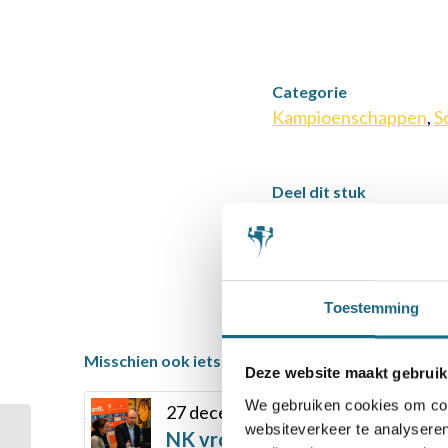
Categorie
Kampioenschappen
,
S
Deel dit stuk
Toestemming
Misschien ook iets voor u
Deze website maakt gebruik
We gebruiken cookies om cont
27 december 2022
websiteverkeer te analyseren
NK vrouwen Machteld van Fore
NK Algemeen: