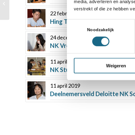
media, adverteren en analys
Kevlishvili in de finale na
verstrekt of die ze hebben v
episch gevecht
22 februari 2021
Hing Ting Lai wint NK Slow Bul
Toestemmingsselectie
Noodzakelijk
24 december 2022
NK Vrouwen: Roebers alleen aa
11 april 2017
Weigeren
NK Studenten op Science Park
11 april 2019
Deelnemersveld Deloitte NK 