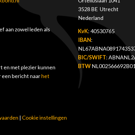
kbond.nl
Orteliuslaan 1041
3528 BE Utrecht
Nederland
f aan zowel leden als
KvK
: 40530765
IBAN
:
NL67ABNA089174353
BIC/SWIFT
: ABNANL2
BTW
NL002566692B0
t en met plezier kunnen
r een bericht naar
het
waarden
|
Cookie instellingen