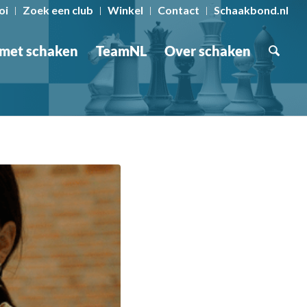
oi
Zoek een club
Winkel
Contact
Schaakbond.nl
 met schaken
TeamNL
Over schaken