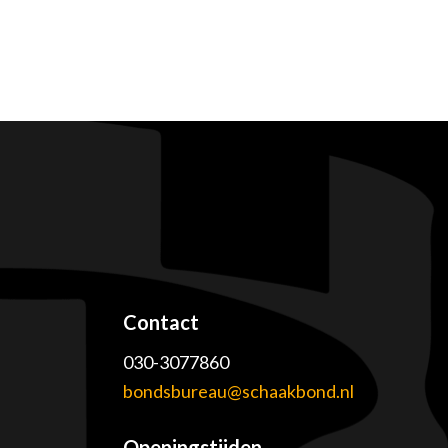
Contact
030-3077860
e
bondsbureau@schaakbond.nl
Openingstijden