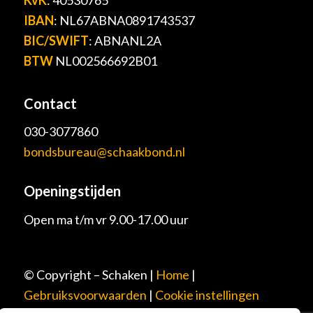
IBAN
: NL67ABNA0891743537
BIC/SWIFT
: ABNANL2A
BTW
NL002566692B01
Contact
030-3077860
bondsbureau@schaakbond.nl
Openingstijden
Open ma t/m vr 9.00-17.00 uur
© Copyright – Schaken |
Home
|
Gebruiksvoorwaarden
|
Cookie instellingen