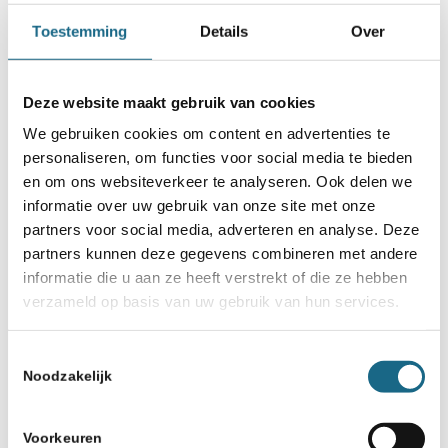
Categorie
Toestemming
Details
Over
Max Euwe Centrum
,
Schaaknieuws
Deze website maakt gebruik van cookies
Deel dit stuk
We gebruiken cookies om content en advertenties te
personaliseren, om functies voor social media te bieden
en om ons websiteverkeer te analyseren. Ook delen we
informatie over uw gebruik van onze site met onze
partners voor social media, adverteren en analyse. Deze
partners kunnen deze gegevens combineren met andere
informatie die u aan ze heeft verstrekt of die ze hebben
verzameld op basis van uw gebruik van hun services.
Toestemmingsselectie
Schaken.nl wordt mede mogelijk gemaakt
Noodzakelijk
door:
Voorkeuren