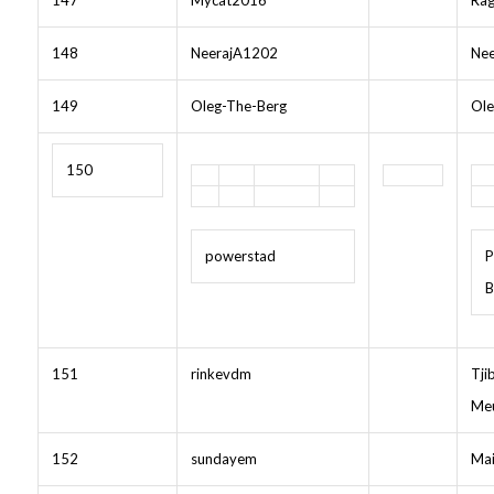
147
Mycat2016
Rag
148
NeerajA1202
Nee
149
Oleg-The-Berg
Ole
150
powerstad
P
B
151
rinkevdm
Tji
Me
152
sundayem
Mai