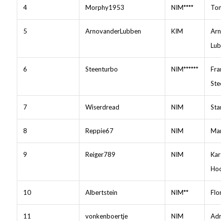
4
Morphy1953
NIM****
Ton
5
ArnovanderLubben
KIM
Arn
Lu
6
Steenturbo
NIM******
Fra
Ste
7
Wiserdread
NIM
Sta
8
Reppie67
NIM
Mar
9
Reiger789
NIM
Kar
Hoo
10
Albertstein
NIM**
Flo
11
vonkenboertje
NIM
Adr