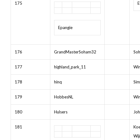
175
E
Epangie
176
GrandMasterSoham32
Soh
177
highland_park_11
Wim
178
hinq
Sim
179
HobbesNL
Wi
180
Hulsers
Joh
181
Koe
Wij