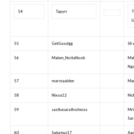
54
Tapyrr
T
L
55
GetGoodgg
Sil
56
Malem_NottaNoob
Ma
Ng
57
marcnaalden
Mar
58
Nixoa12
Nic
59
sasthasarathschesss
Mri
Sar
60
Saturnus17
Aad