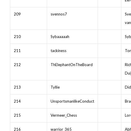
Eer
209
svennos7
Sve
van
210
Sybaaaaah
Syb
211
tackiness
Tom
212
ThElephantOnTheBoard
Ric
Dui
213
Tyllie
Did
214
UnsportsmanlikeConduct
Br
215
Vermeer_Chess
Lor
216
warrior_365
Ab