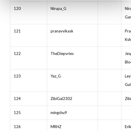
120
Nirupa_G
Nir
Ga
121
pranavvikask
Pra
Ksh
122
TheDiepvries
Jes
Blo
123
Yaz_G
Ley
Gul
124
ZibiGal2302
Zib
125
mingchu9
126
MRHZ
Eri