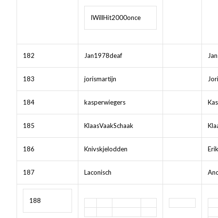
IWillHit2000once
182
Jan1978deaf
Jan
183
jorismartijn
Jor
184
kasperwiegers
Kas
185
KlaasVaakSchaak
Kla
186
Knivskjelodden
Eri
187
Laconisch
Ano
188