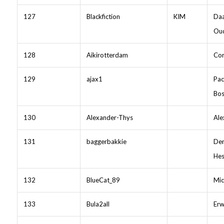
127
Blackfiction
KIM
Da
Ou
128
Aikirotterdam
Cor
129
ajax1
Pac
Bos
130
Alexander-Thys
Ale
131
baggerbakkie
Den
He
132
BlueCat_89
Mic
133
Bula2all
Erw