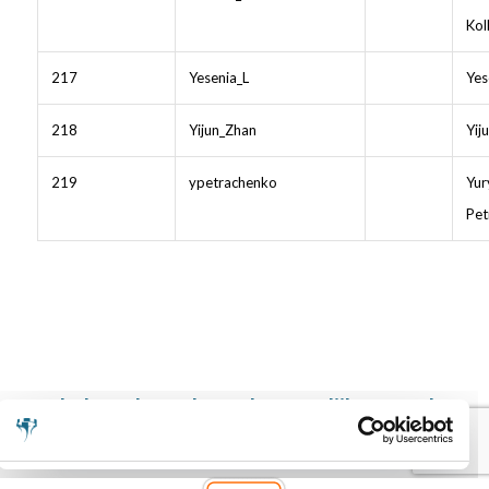
Kol
217
Yesenia_L
Yes
218
Yijun_Zhan
Yij
219
ypetrachenko
Yur
Pet
Schaken.nl wordt mede mogelijk gemaakt
door: