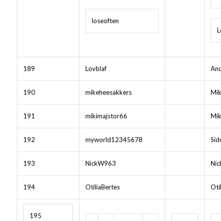
loseoften
L
189
Lovblaf
Ano
190
mikeheesakkers
Mik
191
mikimajstor66
Mik
192
myworld12345678
Sid
193
NickW963
Nic
194
OtiliaBertes
Oti
195