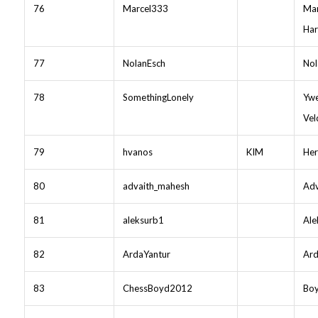
76
Marcel333
Mar
Har
77
NolanEsch
Nol
78
SomethingLonely
Ywe
Vel
79
hvanos
KIM
Her
80
advaith_mahesh
Adv
81
aleksurb1
Ale
82
ArdaYantur
Ard
83
ChessBoyd2012
Boy