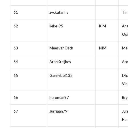
61
zvckatarina
Tim
62
lieke-95
KIM
Ang
Osi
63
MeesvanOsch
NIM
Mee
64
AronKreijkes
Aro
65
Gannyboi132
Dha
Vin
66
heroman97
Bry
67
Jurriaan79
Jur
Har