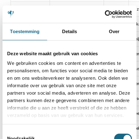
106
e_n_Z_Oooo
Enz
107
erkankarabulut
Erk
Toestemming
Details
Over
108
Firediamond8173
Thi
Deze website maakt gebruik van cookies
109
gsluis
Ger
We gebruiken cookies om content en advertenties te
110
Gustavv_tk
Gus
personaliseren, om functies voor social media te bieden
en om ons websiteverkeer te analyseren. Ook delen we
111
Ikbenschaaktrainer
Ger
informatie over uw gebruik van onze site met onze
partners voor social media, adverteren en analyse. Deze
112
JayJFisch
Jas
partners kunnen deze gegevens combineren met andere
informatie die u aan ze heeft verstrekt of die ze hebben
113
Ketnaj
Kee
verzameld op basis van uw gebruik van hun services.
114
livingcolour
Nie
Toestemmingsselectie
Noodzakelijk