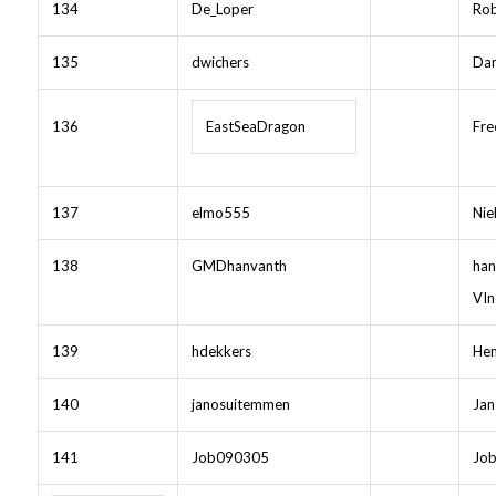
134
De_Loper
Rob
135
dwichers
Dan
136
EastSeaDragon
Fre
137
elmo555
Nie
138
GMDhanvanth
han
VIn
139
hdekkers
He
140
janosuitemmen
Jan
141
Job090305
Job