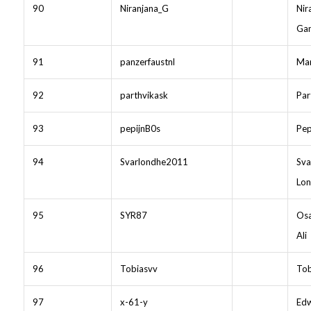
90
Niranjana_G
Nir
Ga
91
panzerfaustnl
Mar
92
parthvikask
Par
93
pepijnB0s
Pep
94
Svarlondhe2011
Sva
Lo
95
SYR87
Osa
Ali
96
Tobiasvv
Tob
97
x-61-y
Edw