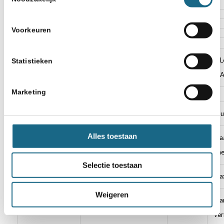
115
Voorkeuren
LotannaAmaechi
L
Statistieken
A
Marketing
116
LouvinaCerena
Lou
Alles toestaan
117
Maart1999
Maa
Rh
Selectie toestaan
118
MaxHooijmans
Max
Weigeren
119
MrChessyV
Mar
Ver