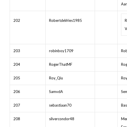
Aar
202
RobertdeVries1985
R
V
203
robinboy1709
Rob
204
RogerThatMF
Rog
205
Roy_Qiu
Roy
206
SamvdA
Sem
207
sebastiaan70
Bas
208
silvercondor48
Men