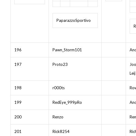
PaparazzoSportivo
R
196
Pawn_Storm101
Ano
197
Proto23
Joo
Leij
198
r000ts
Row
199
RedEye_999pRo
Ano
200
Renzo
Ren
201
Rick8254
Ric