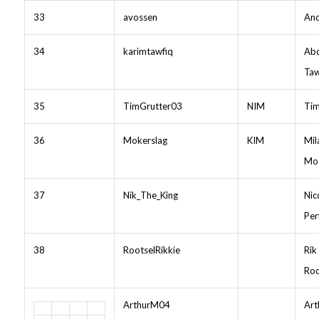
33
avossen
And
34
karimtawfiq
Abd
Ta
35
TimGrutter03
NIM
Tim
36
Mokerslag
KIM
Mil
Mo
37
Nik_The_King
Nic
Per
38
RootselRikkie
Rik
Roo
ArthurM04
Art