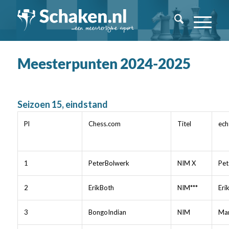
Meesterpunten 2024-2025
Seizoen 15, eindstand
Pl
Chess.com
Titel
ech
1
PeterBolwerk
NIM X
Pet
2
ErikBoth
NIM***
Eri
3
BongoIndian
NIM
Mar