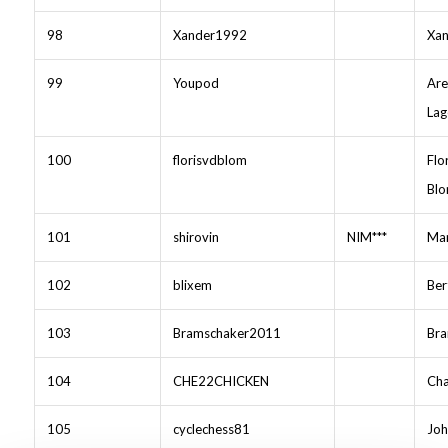
98
Xander1992
Xan
99
Youpod
Are
Lag
100
florisvdblom
Flo
Bl
101
shirovin
NIM***
Mar
102
blixem
Ber
103
Bramschaker2011
Bra
104
CHE22CHICKEN
Ch
105
cyclechess81
Joh