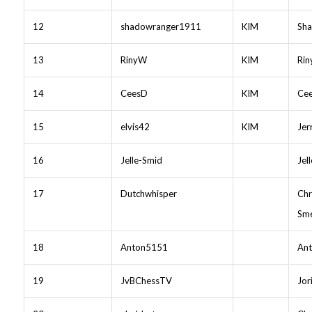
12
shadowranger1911
KIM
Sh
13
RinyW
KIM
Rin
14
CeesD
KIM
Cee
15
elvis42
KIM
Jer
16
Jelle-Smid
Jel
17
Dutchwhisper
Chr
Sm
18
Anton5151
Ant
19
JvBChessTV
Jor