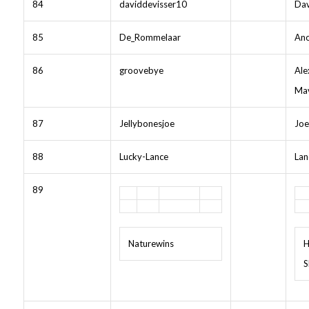
84
daviddevisser10
Dav
85
De_Rommelaar
Ano
86
groovebye
Ale
Mav
87
Jellybonesjoe
Joe
88
Lucky-Lance
Lan
89
Naturewins
H
S