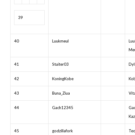
39
40
Luukmeul
Luu
Meu
41
Stuiter03
Dyl
42
KoningKobe
Kob
43
Buna_Ziua
Vit
44
Gach12345
Gac
Kaz
45
godzillafork
Teo