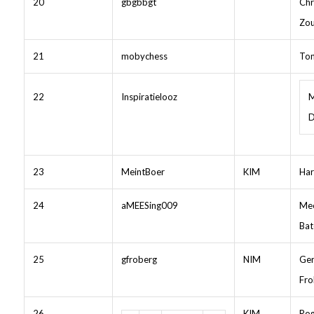
20
gbgbbgt
Chr
Zou
21
mobychess
Ton
22
Inspiratielooz
M
D
23
MeintBoer
KIM
Har
24
aMEESing009
Mee
Bat
25
gfroberg
NIM
Ger
Fro
26
KIM
Rog