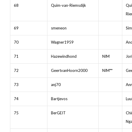
68
Quim-van-Riemsdijk
Qui
Rie
69
smeneon
Sim
70
Wagner1959
And
71
Hazewindhond
NIM
Jor
72
GeertvanHoorn2000
NIM**
Gee
73
anj70
Ann
74
Bartjevos
Luu
75
BerGEIT
Chi
Ng