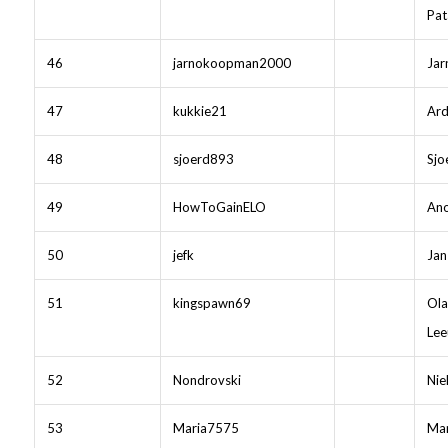
Pat
46
jarnokoopman2000
Ja
47
kukkie21
Ard
48
sjoerd893
Sjo
49
HowToGainELO
Ano
50
jefk
Jan
51
kingspawn69
Ola
Le
52
Nondrovski
Nie
53
Maria7575
Ma