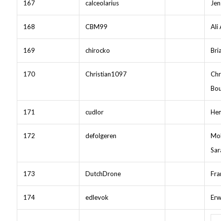
167
calceolarius
Jen
168
CBM99
Ali
169
chirocko
Bri
170
Christian1097
Chr
Bou
171
cudlor
He
172
defolgeren
Mo
Sar
173
DutchDrone
Fra
174
edlevok
Erw