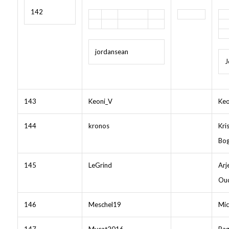
142
jordansean
J
143
Keoni_V
Keo
144
kronos
Kri
Bo
145
LeGrind
Arj
Ou
146
Meschel19
Mic