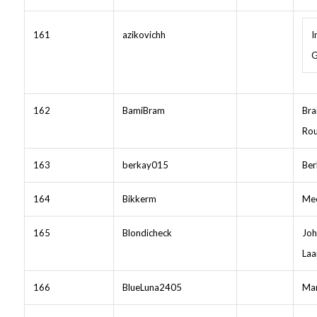
161
azikovichh
I
G
162
BamiBram
Br
Rou
163
berkay015
Ber
164
Bikkerm
Mee
165
Blondicheck
Joh
Laa
166
BlueLuna2405
Mar