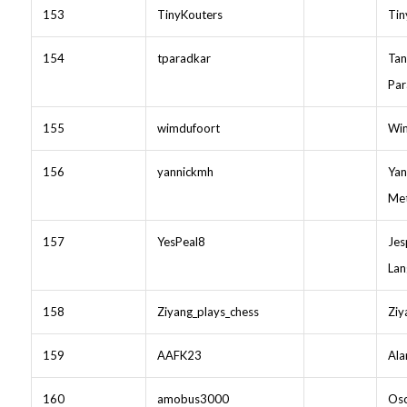
153
TinyKouters
Tin
154
tparadkar
Ta
Par
155
wimdufoort
Wim
156
yannickmh
Yan
Met
157
YesPeal8
Jes
Lan
158
Ziyang_plays_chess
Ziy
159
AAFK23
Ala
160
amobus3000
Osc