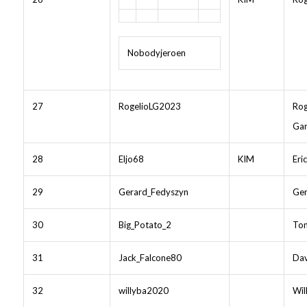
Nobodyjeroen
27
RogelioLG2023
Rog
Gar
28
Eljo68
KIM
Eri
29
Gerard_Fedyszyn
Ger
30
Big_Potato_2
To
31
Jack_Falcone80
Dav
32
willyba2020
Wil