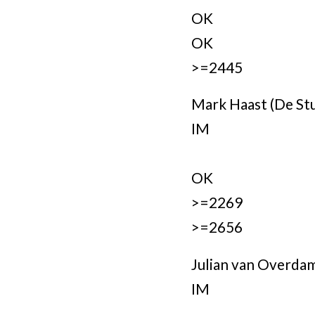
OK
OK
>=2445
Mark Haast (De St
IM
OK
>=2269
>=2656
Julian van Overdam
IM