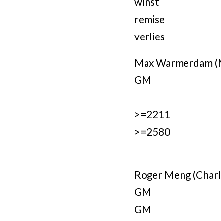
winst
remise
verlies
Max Warmerdam (M
GM
>=2211
>=2580
Roger Meng (Charl
GM
GM