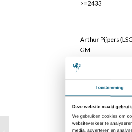
>=2433
Arthur Pijpers (LSG
GM
>=2632
Toestemming
Roger Meng (Charl
Deze website maakt gebruik
IM
We gebruiken cookies om cont
websiteverkeer te analyseren
Deelnemersveld
media, adverteren en analys
Deloitte NK Schaken