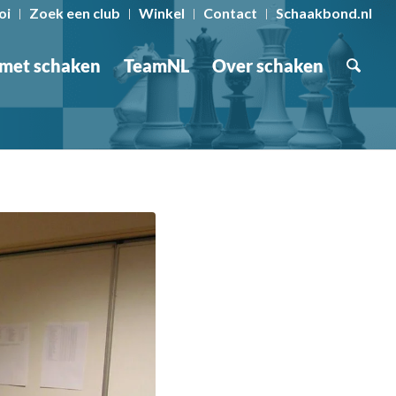
oi
Zoek een club
Winkel
Contact
Schaakbond.nl
 met schaken
TeamNL
Over schaken