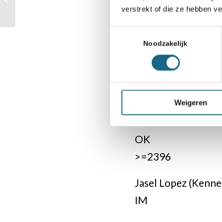
OK
verstrekt of die ze hebben v
Vrouwen 2019
OK
Toestemmingsselectie
OK
Noodzakelijk
Nico Zwirs (MuCon
IM
Weigeren
OK
OK
>=2396
Jasel Lopez (Kenn
IM