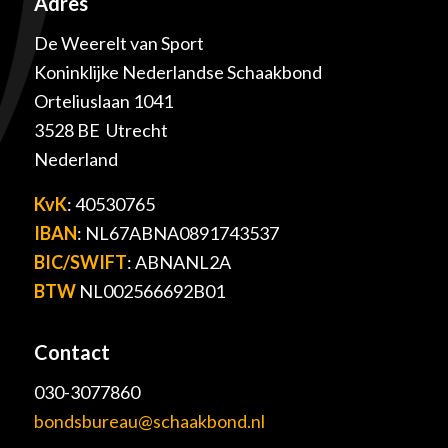
Adres
De Weerelt van Sport
Koninklijke Nederlandse Schaakbond
Orteliuslaan 1041
3528 BE Utrecht
Nederland
KvK
: 40530765
IBAN
: NL67ABNA0891743537
BIC/SWIFT
: ABNANL2A
BTW
NL002566692B01
Contact
030-3077860
bondsbureau@schaakbond.nl