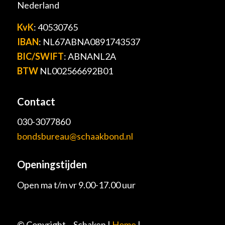
Nederland
KvK
: 40530765
IBAN
: NL67ABNA0891743537
BIC/SWIFT
: ABNANL2A
BTW
NL002566692B01
Contact
030-3077860
bondsbureau@schaakbond.nl
Openingstijden
Open ma t/m vr 9.00-17.00 uur
© Copyright – Schaken |
Home
|