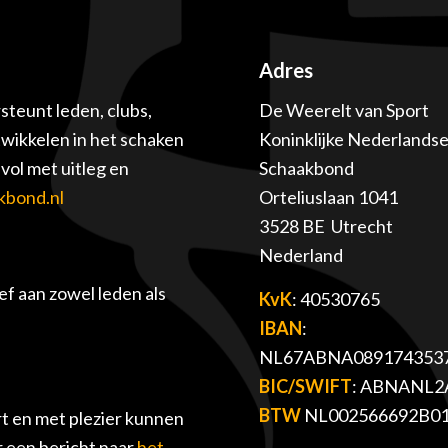
Adres
teunt leden, clubs,
De Weerelt van Sport
twikkelen in het schaken
Koninklijke Nederlands
ol met uitleg en
Schaakbond
kbond.nl
Orteliuslaan 1041
3528 BE Utrecht
Nederland
f aan zowel leden als
KvK
: 40530765
IBAN
:
NL67ABNA089174353
BIC/SWIFT
: ABNANL2
BTW
NL002566692B0
t en met plezier kunnen
r een bericht naar
het