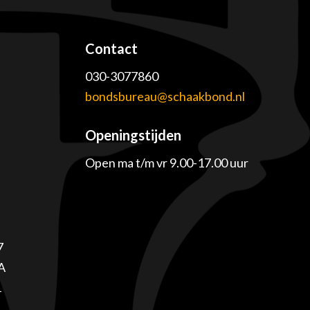
Contact
030-3077860
e
bondsbureau@schaakbond.nl
Openingstijden
Open ma t/m vr 9.00-17.00 uur
7
A
1