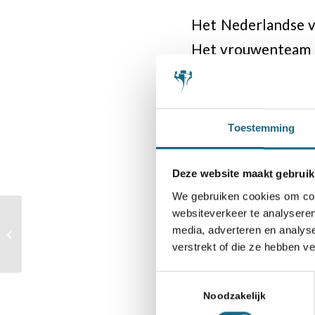
Het Nederlandse 
Het vrouwenteam s
landenteams in de 
Van 4 tot en met 13
Toestemming
13.00 uur Nederland
ronde start om 10.
Deze website maakt gebruik
We gebruiken cookies om cont
websiteverkeer te analyseren
Eline Roebers
media, adverteren en analys
wereldkampioen
verstrekt of die ze hebben v
snelschaken
Categorie
Anish Giri
,
Eline Roebe
Toestemmingsselectie
Noodzakelijk