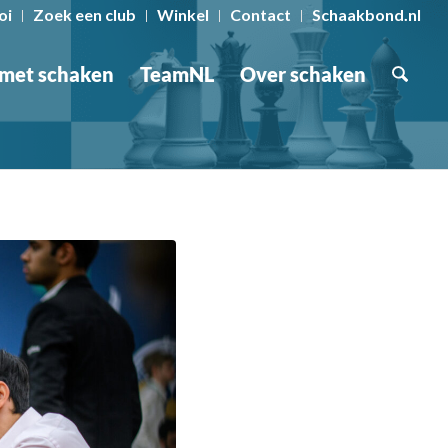
oi
Zoek een club
Winkel
Contact
Schaakbond.nl
 met schaken
TeamNL
Over schaken