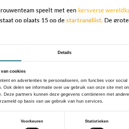
vrouwenteam speelt met een
kersverse wereld
taat op plaats 15 op de
startranglijst.
De grote 
vrouwencategorie is gastland Georgië.
 oktober zijn de partijen dagelijks live te volge
Details
se tijd), waarbij alleen 11 oktober een rustdag 
00 uur. Zie verder de
officiële website
 van cookies
ent en advertenties te personaliseren, om functies voor social
. Ook delen we informatie over uw gebruik van onze site met on
e. Deze partners kunnen deze gegevens combineren met andere i
erzameld op basis van uw gebruik van hun services.
rs
,
Internationaal
,
Schaaknieuws
,
TeamNL
Voorkeuren
Statistieken