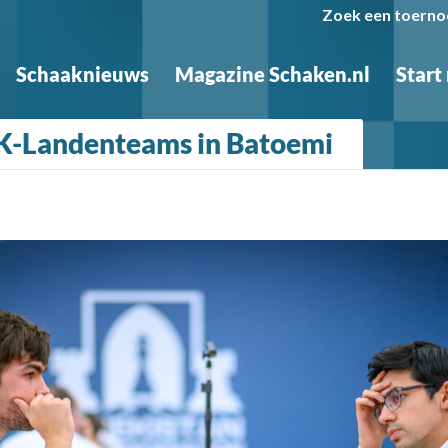
Zoek een toerno
Schaaknieuws
Magazine Schaken.nl
Start
K-Landenteams in Batoemi