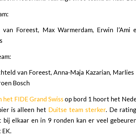
am:
en van Foreest, Max Warmerdam, Erwin l’Ami 
s
eam:
hteld van Foreest, Anna-Maja Kazarian, Marlie
eroen Bosch
n het FIDE Grand Swiss
op bord 1 hoort het Nede
ier is alleen het
Duitse team sterker
. De ratin
t bij elkaar en in 9 ronden kan er veel gebeure
 EK.