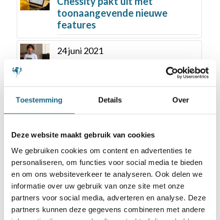
Chessity pakt uit met
toonaangevende nieuwe
features
24 juni 2021
Casper, Hrdya en Boyd winnen
de NK scholieren titels
groepen, 3, 4 en 5
Toestemming
Details
Over
4 september 2018
Schoolschaken op alle
Deze website maakt gebruik van cookies
basisscholen in Rotterdam
We gebruiken cookies om content en advertenties te
personaliseren, om functies voor social media te bieden
16 oktober 2017
en om ons websiteverkeer te analyseren. Ook delen we
Wereldschaakdag 14 oktober
informatie over uw gebruik van onze site met onze
2017 en de actie
partners voor social media, adverteren en analyse. Deze
#chessconnectsus
partners kunnen deze gegevens combineren met andere