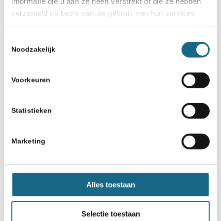
informatie die u aan ze heeft verstrekt of die ze hebben
5 oktober 2018
verzameld op basis van uw gebruik van hun services.
100e Chessity-diploma in
Westland
Toestemmingsselectie
Noodzakelijk
Voorkeuren
Statistieken
Schaken.nl wordt mede mogelijk gemaakt
Marketing
door:
Alles toestaan
Selectie toestaan