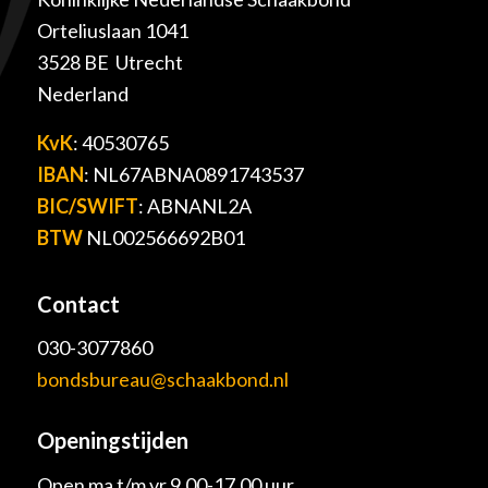
Orteliuslaan 1041
3528 BE Utrecht
Nederland
KvK
: 40530765
IBAN
: NL67ABNA0891743537
BIC/SWIFT
: ABNANL2A
BTW
NL002566692B01
Contact
030-3077860
bondsbureau@schaakbond.nl
Openingstijden
Open ma t/m vr 9.00-17.00 uur