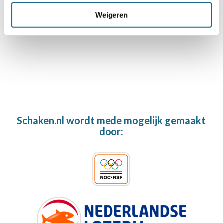
De Spits uit Utrecht Nederlands
Weigeren
Kampioen Schoolschaak
Schaken.nl wordt mede mogelijk gemaakt
door: